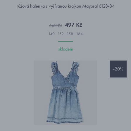
růžová halenka s vyšívanou krajkou Mayoral 6128-84
497 Kč
662 Kč
140
152
158
164
skladem
-20%