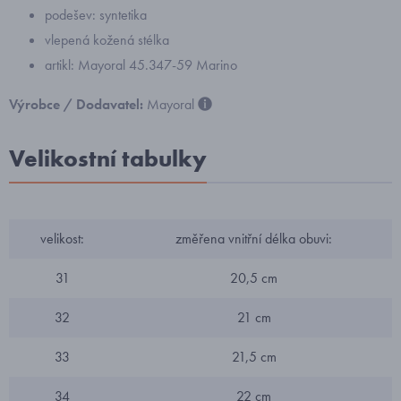
podešev: syntetika
vlepená kožená stélka
artikl: Mayoral 45.347-59 Marino
Výrobce / Dodavatel:
Mayoral
Velikostní tabulky
velikost:
změřena vnitřní délka obuvi:
31
20,5 cm
32
21 cm
33
21,5 cm
34
22 cm