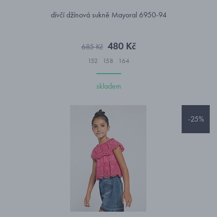
dívčí džínová sukně Mayoral 6950-94
480 Kč
685 Kč
152
158
164
skladem
-25%