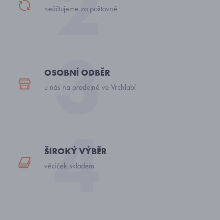
neúčtujeme za poštovné
OSOBNÍ ODBĚR
u nás na prodejně ve Vrchlabí
ŠIROKÝ VÝBĚR
věciček skladem