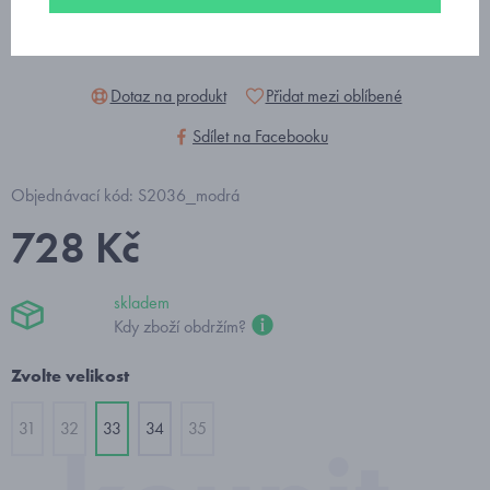
Dotaz na produkt
Přidat mezi oblíbené
Sdílet na Facebooku
Objednávací kód: S2036_modrá
728 Kč
skladem
Kdy zboží obdržím?
Zvolte velikost
31
32
33
34
35