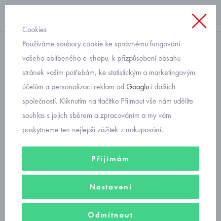
Cookies
Používáme soubory cookie ke správnému fungování
baleríny
vašeho oblíbeného e-shopu, k přizpůsobení obsahu
stránek vašim potřebám, ke statistickým a marketingovým
Mayoral modré baleríny
účelům a personalizaci reklam od
Googlu
i dalších
45.347-59
společností. Kliknutím na tlačítko Přijmout vše nám udělíte
souhlas s jejich sběrem a zpracováním a my vám
poskytneme ten nejlepší zážitek z nakupování.
Přijímám
Nastavení
Odmítnout