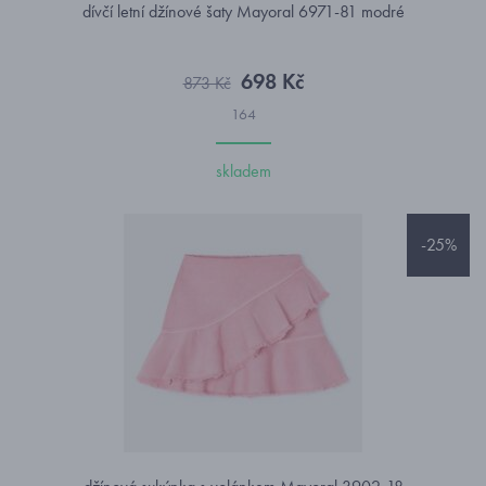
dívčí letní džínové šaty Mayoral 6971-81 modré
698 Kč
873 Kč
164
skladem
-25%