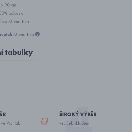
 x 90 cm
100% polyester
robce Mamo Tato
vatel:
Mamo Tato
ní tabulky
ĚR
ŠIROKÝ VÝBĚR
 ve Vrchlabí
věciček skladem