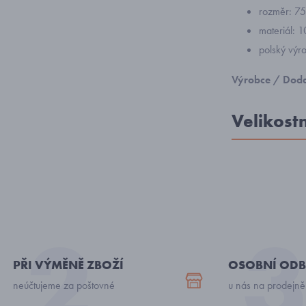
rozměr: 75
materiál: 
polský vý
Výrobce / Doda
Velikost
PŘI VÝMĚNĚ ZBOŽÍ
OSOBNÍ ODB
neúčtujeme za poštovné
u nás na prodejně