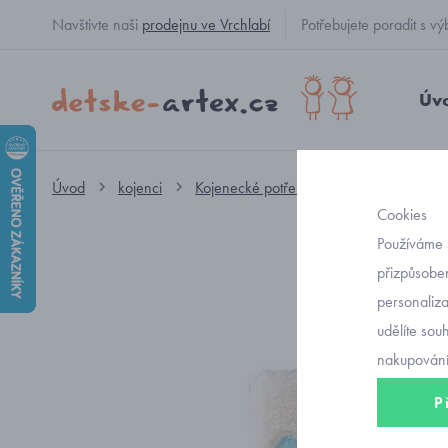
Navštivte naši
prodejnu ve Vrchlabí
Potřebujete poradit s
Úv
Úvod
kojenci
Kojenecké potřeby
deky
deka 
Cookies
Používáme 
přizpůsoben
personaliz
udělíte sou
nakupování
P