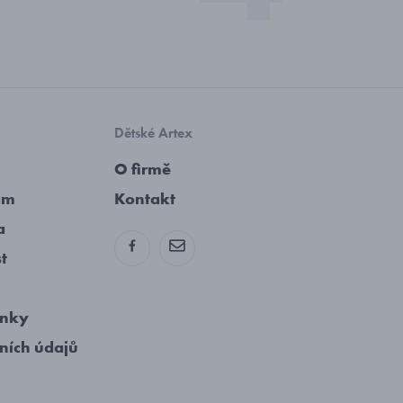
Dětské Artex
O firmě
am
Kontakt
a
st
ínky
ních údajů