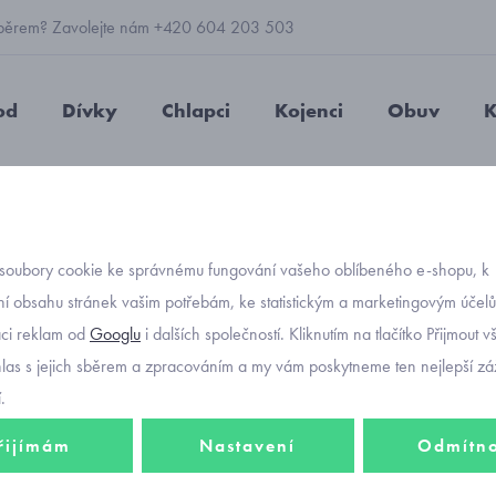
 výběrem? Zavolejte nám +420 604 203 503
od
Dívky
Chlapci
Kojenci
Obuv
K
pro miminko Mamo Tato se slonem
soubory cookie ke správnému fungování vašeho oblíbeného e-shopu, k
Objednávací kód
deka 
í obsahu stránek vašim potřebám, ke statistickým a marketingovým účel
aci reklam od
Googlu
i dalších společností. Kliknutím na tlačítko Přijmout 
se slo
hlas s jejich sběrem a zpracováním a my vám poskytneme ten nejlepší záž
.
řijímám
Nastavení
Odmítn
397 K