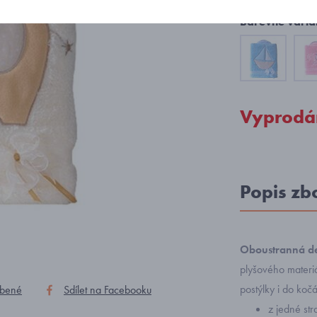
Barevné varia
Vyprodá
Popis zb
Oboustranná de
plyšového materiál
postýlky i do kočá
íbené
Sdílet na Facebooku
z jedné str