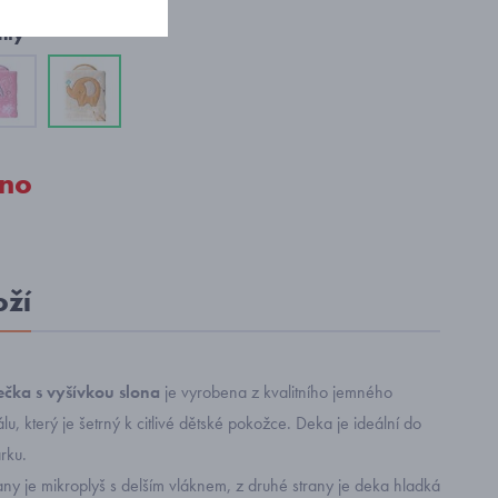
nty
no
oží
čka s vyšívkou slona
je vyrobena z kvalitního jemného
u, který je šetrný k citlivé dětské pokožce. Deka je ideální do
rku.
any je mikroplyš s delším vláknem, z druhé strany je deka hladká