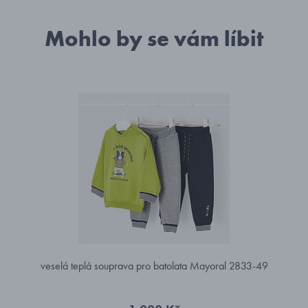
Mohlo by se vám líbit
veselá teplá souprava pro batolata Mayoral 2833-49