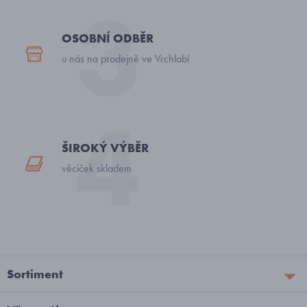
OSOBNÍ ODBĚR
u nás na prodejně ve Vrchlabí
ŠIROKÝ VÝBĚR
věciček skladem
Sortiment