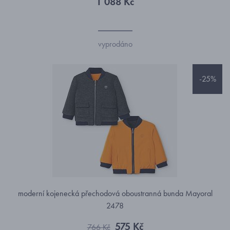
1 088 Kč
vyprodáno
-25%
moderní kojenecká přechodová oboustranná bunda Mayoral
2478
575 Kč
766 Kč