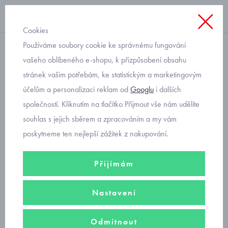
Cookies
Používáme soubory cookie ke správnému fungování
saporka
vašeho oblíbeného e-shopu, k přizpůsobení obsahu
stránek vašim potřebám, ke statistickým a marketingovým
dětská bavlněná čepice s
účelům a personalizaci reklam od
Googlu
i dalších
dinosaury
společností. Kliknutím na tlačítko Přijmout vše nám udělíte
souhlas s jejich sběrem a zpracováním a my vám
poskytneme ten nejlepší zážitek z nakupování.
Přijímám
Nastavení
Odmítnout