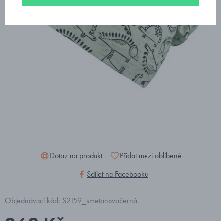
Dotaz na produkt
Přidat mezi oblíbené
Sdílet na Facebooku
Objednávací kód: S2159_smetanovočerná