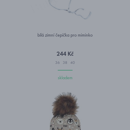
bílá zimní čepička pro miminko
244 Kč
36
38
40
skladem