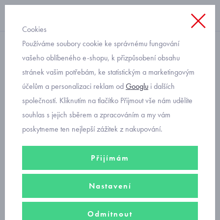
Cookies
Používáme soubory cookie ke správnému fungování
Kojenecké pro chlapečky
vašeho oblíbeného e-shopu, k přizpůsobení obsahu
stránek vašim potřebám, ke statistickým a marketingovým
čepička kojenecká
účelům a personalizaci reklam od
Googlu
i dalších
společností. Kliknutím na tlačítko Přijmout vše nám udělíte
V nabídce kojenecké
zavazovací bavlněné čepičky
,
saporky
,
souhlas s jejich sběrem a zpracováním a my vám
kvalitní
letní i zimní kojenecké čepičky
a nákrčníky. Kojenecké
poskytneme ten nejlepší zážitek z nakupování.
chlapecké čepičky od předních výrobců. Velikost čepice zvolte podle
obvodu hlavy.
Přijímám
Nastavení
kojenecké letní čepičky
Odmítnout