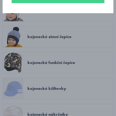
bavlněné kojenecké čepičky
kojenecké zimní čepice
kojenecké funkční čepice
kojenecké kšiltovky
kojenecké nákrčníky