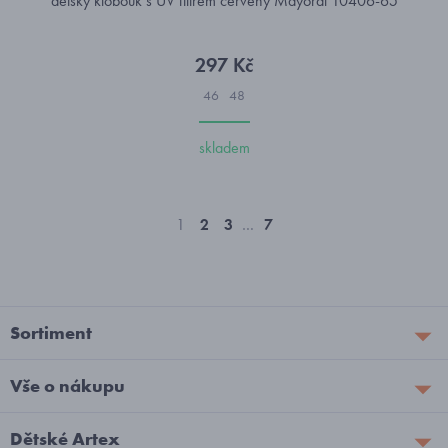
dětský klobouk s UV filtrem červený Mayoral 10406-65
297 Kč
46
48
skladem
1
2
3
…
7
Sortiment
Vše o nákupu
Dětské Artex