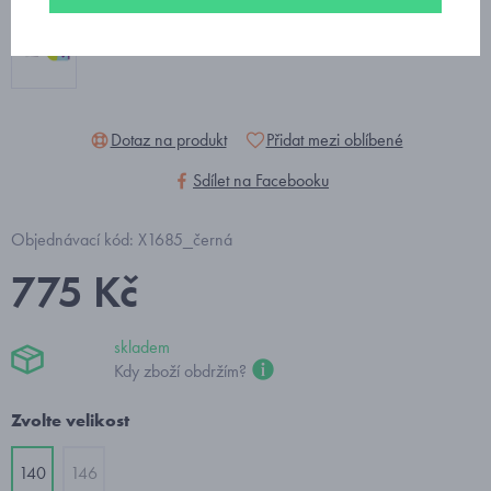
Dotaz na produkt
Přidat mezi oblíbené
Sdílet na Facebooku
Objednávací kód: X1685_černá
775 Kč
skladem
Kdy zboží obdržím?
Zvolte velikost
140
146