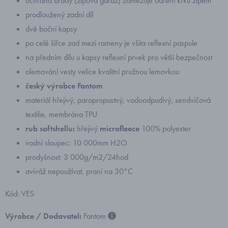
ochrana brady (zipová garáž) zamezuje odření krku zipem
prodloužený zadní díl
dvě boční kapsy
po celé šířce zad mezi rameny je všita reflexní paspule
na předním dílu u kapsy reflexní prvek pro větší bezpečnost
olemování vesty velice kvalitní pružnou lemovkou
český výrobce Fantom
materiál hřejivý, paropropustný, vodoodpudivý, sendvičová
textilie, membrána TPU
rub softshellu:
hřejivý
microfleece
100% polyester
vodní sloupec: 10 000mm H2O
prodyšnost: 3 000g/m2/24hod
aviváž nepoužívat, praní na 30°C
Kód: VES
Výrobce / Dodavatel:
Fantom