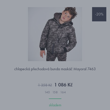
-20%
chlapecká přechodová bunda maskáč Mayoral 7463
1 086 Kč
1 358 Kč
140
158
164
skladem