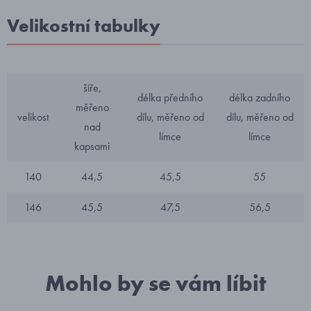
Velikostní tabulky
šíře,
délka předního
délka zadního
měřeno
velikost
dílu, měřeno od
dílu, měřeno od
nad
límce
límce
kapsami
140
44,5
45,5
55
146
45,5
47,5
56,5
Mohlo by se vám líbit