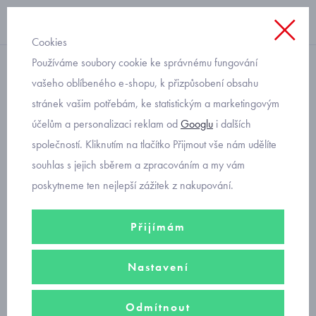
Cookies
Používáme soubory cookie ke správnému fungování
softshellová vesta
vašeho oblíbeného e-shopu, k přizpůsobení obsahu
stránek vašim potřebám, ke statistickým a marketingovým
dětská černá softshellová
účelům a personalizaci reklam od
Googlu
i dalších
vesta Fantom 0506 velikost
společností. Kliknutím na tlačítko Přijmout vše nám udělíte
140 a 146
souhlas s jejich sběrem a zpracováním a my vám
poskytneme ten nejlepší zážitek z nakupování.
Přijímám
Nastavení
Odmítnout