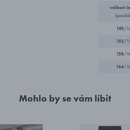
velikost č
španěls
140
/1
152
/1
158
/1
164
/1
Mohlo by se vám líbit