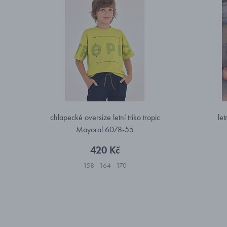
chlapecké oversize letní triko tropic
let
Mayoral 6078-55
420 Kč
158
164
170