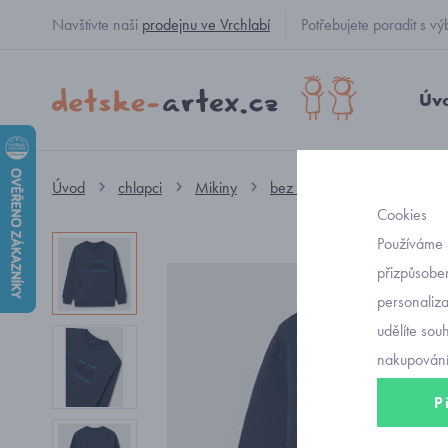
Navštivte naši
prodejnu ve Vrchlabí
Potřebujete poradit s
Úv
Úvod
chlapci
Mikiny
bez kapuce
chlapecká 
Cookies
Používáme 
přizpůsoben
personaliz
udělíte sou
nakupování
P