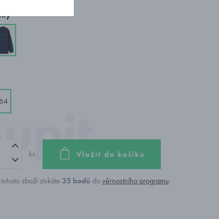
nty
64
ks
Vložit do košíku
tohoto zboží získáte
35
bodů
do
věrnostního programu
.