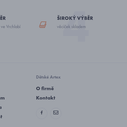
ĚR
ŠIROKÝ VÝBĚR
 ve Vrchlabí
věciček skladem
Dětské Artex
O firmě
am
Kontakt
a
st