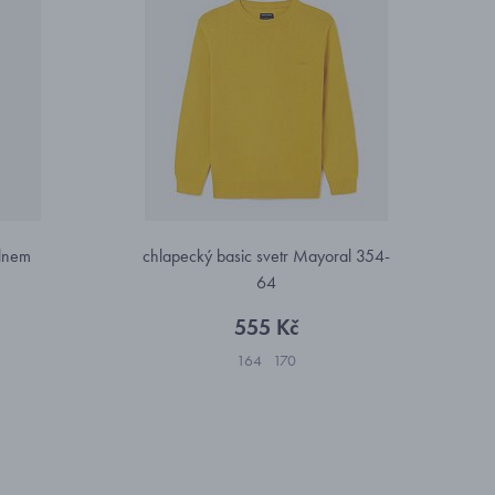
 lnem
chlapecký basic svetr Mayoral 354-
64
555 Kč
164
170