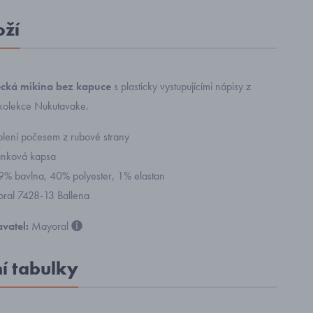
oží
cká mikina bez kapuce
s plasticky vystupujícími nápisy z
 kolekce Nukutavake.
plení počesem z rubové strany
anková kapsa
59% bavlna, 40% polyester, 1% elastan
yoral 7428-13 Ballena
vatel:
Mayoral
ní tabulky