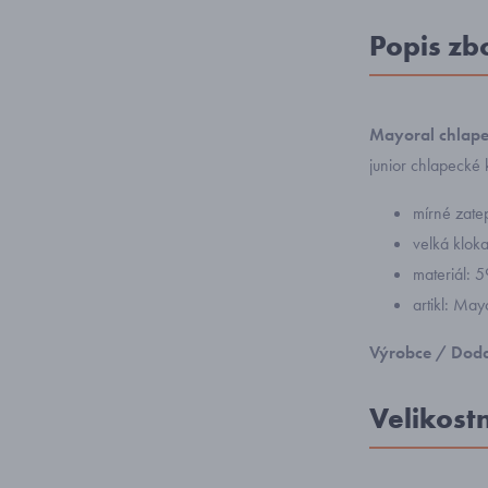
Popis zb
Mayoral chlape
junior chlapecké
mírné zate
velká klok
materiál: 
artikl: Ma
Výrobce / Doda
Velikost