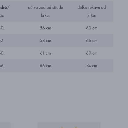
eská
/
délka zad od středu
délka rukávu od
ká:
krku:
krku:
40
56 cm
60 cm
52
58 cm
66 cm
60
61 cm
69 cm
66
66 cm
74 cm