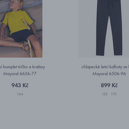
ní komplet tričko a kraťasy
chlapecké letní kalhoty se
Mayoral 6656-77
Mayoral 6506-96
943 Kč
899 Kč
164
152
170