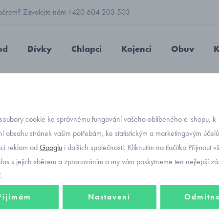
 výběrem? Zavolejte nám +420 604 203 503
od
Dívky
Chlapci
Kojenci
Obuv
K
modrá mikina klokanka s nápisy 7428-13
soubory cookie ke správnému fungování vašeho oblíbeného e-shopu, k
Objednávací kó
chlape
í obsahu stránek vašim potřebám, ke statistickým a marketingovým účel
aci reklam od
Googlu
i dalších společností. Kliknutím na tlačítko Přijmout 
klokan
hlas s jejich sběrem a zpracováním a my vám poskytneme ten nejlepší záž
.
řijímám
Nastavení
Odmítn
698 K