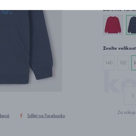
Barevné varia
Zvolte velikost
140
152
1
Za nákup 
íbené
Sdílet na Facebooku