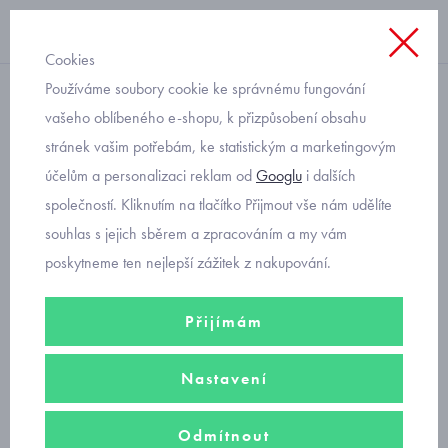
Cookies
Používáme soubory cookie ke správnému fungování
funkční zateplená
vašeho oblíbeného e-shopu, k přizpůsobení obsahu
stránek vašim potřebám, ke statistickým a marketingovým
dětská funkční čepice RDX
účelům a personalizaci reklam od
Googlu
i dalších
dinosauři F1102P černá
společností. Kliknutím na tlačítko Přijmout vše nám udělíte
souhlas s jejich sběrem a zpracováním a my vám
poskytneme ten nejlepší zážitek z nakupování.
Přijímám
Nastavení
Odmítnout