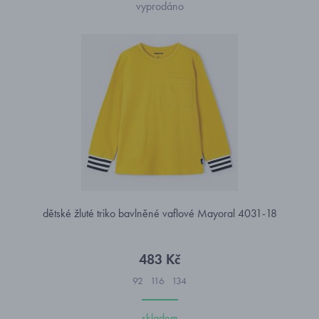
vyprodáno
dětské žluté triko bavlněné vaflové Mayoral 4031-18
483 Kč
92
116
134
skladem