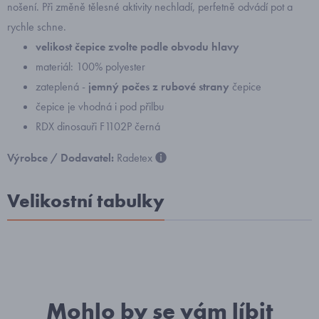
nošení. P
ři změně tělesné aktivity nechladí, perfetně odvádí pot a
rychle schne.
velikost čepice zvolte podle obvodu hlavy
materiál: 100% polyester
zateplená -
jemný počes z rubové strany
čepice
čepice je vhodná i pod přilbu
RDX dinosauři F1102P černá
Výrobce / Dodavatel:
Radetex
Velikostní tabulky
Mohlo by se vám líbit