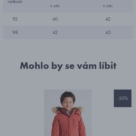
velikost:
v cm:
v cm:
92
40
42
98
42
45
Mohlo by se vám líbit
-20%