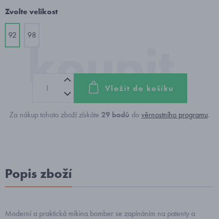
Zvolte velikost
92
98
Vložit do košíku
Za nákup tohoto zboží získáte
29
bodů
do
věrnostního programu
.
Popis zboží
Moderní a praktická mikina bomber se zapínáním na patenty a