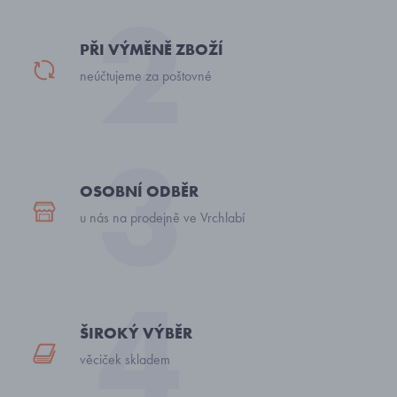
PŘI VÝMĚNĚ ZBOŽÍ
neúčtujeme za poštovné
OSOBNÍ ODBĚR
u nás na prodejně ve Vrchlabí
ŠIROKÝ VÝBĚR
věciček skladem