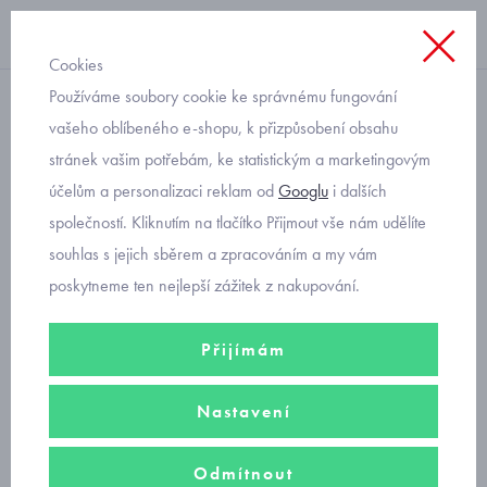
Cookies
Používáme soubory cookie ke správnému fungování
na zip bez kapuce
vašeho oblíbeného e-shopu, k přizpůsobení obsahu
stránek vašim potřebám, ke statistickým a marketingovým
dětská mikina bomber
účelům a personalizaci reklam od
Googlu
i dalších
Mayoral 2474-27
společností. Kliknutím na tlačítko Přijmout vše nám udělíte
souhlas s jejich sběrem a zpracováním a my vám
poskytneme ten nejlepší zážitek z nakupování.
Přijímám
Nastavení
Odmítnout