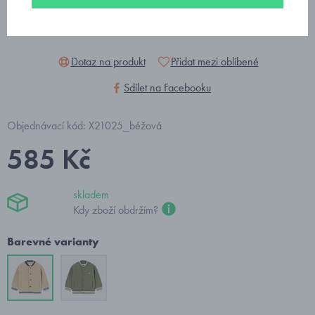
Dotaz na produkt
Přidat mezi oblíbené
Sdílet na Facebooku
Objednávací kód: X21025_béžová
585 Kč
skladem
Kdy zboží obdržím?
Barevné varianty