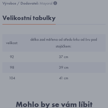
Výrobce / Dodavatel:
Mayoral
Velikostní tabulky
délka zad měřena od středu krku od švu pod
velikost:
stojáčkem:
92
37 cm
98
39 cm
104
41 cm
Mohlo by se vám líbit