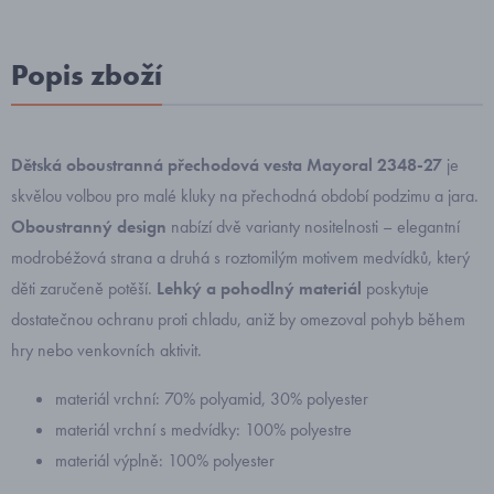
Popis zboží
Dětská oboustranná přechodová vesta Mayoral 2348-27
je
skvělou volbou pro malé kluky na přechodná období podzimu a jara.
Oboustranný design
nabízí dvě varianty nositelnosti – elegantní
modrobéžová strana a druhá s roztomilým motivem medvídků, který
děti zaručeně potěší.
Lehký a pohodlný materiál
poskytuje
dostatečnou ochranu proti chladu, aniž by omezoval pohyb během
hry nebo venkovních aktivit.
materiál vrchní: 70% polyamid, 30% polyester
materiál vrchní s medvídky: 100% polyestre
materiál výplně: 100% polyester