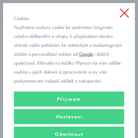
Cookies
Používáme soubory cookie ke správnému fungování
prošívaná vesta
vašeho oblíbeného e-shopu, k přizpůsobení obsahu
stránek vašim potřebám, ke statistickým a marketingovým
dětská oboustranná
účelům a personalizaci reklam od
Googlu
i dalších
přechodová vesta Mayoral
společností. Kliknutím na tlačítko Přijmout vše nám udělíte
2348-27
souhlas s jejich sběrem a zpracováním a my vám
poskytneme ten nejlepší zážitek z nakupování.
Přijímám
Nastavení
Odmítnout