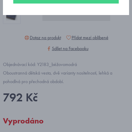
Dotaz na produkt
Přidat mezi oblíbené
Sdílet na Facebooku
Objednávací kód: Y2183_béžovomodrá
Oboustranná dětská vesta, dvě varianty nositelnosti, lehká a
pohodlná pro přechodná období.
792 Kč
Vyprodáno