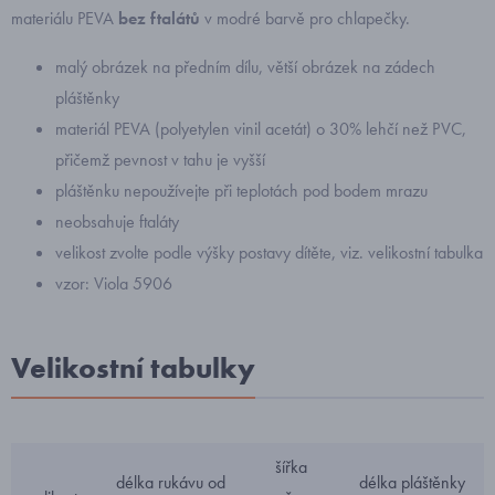
materiálu PEVA
bez ftalátů
v modré barvě pro chlapečky.
malý obrázek na předním dílu, větší obrázek na zádech
pláštěnky
materiál PEVA (polyetylen vinil acetát) o 30% lehčí než PVC,
přičemž pevnost v tahu je vyšší
pláštěnku nepoužívejte při teplotách pod bodem mrazu
neobsahuje ftaláty
velikost zvolte podle výšky postavy dítěte, viz. velikostní tabulka
vzor: Viola 5906
Velikostní tabulky
šířka
délka rukávu od
délka pláštěnky