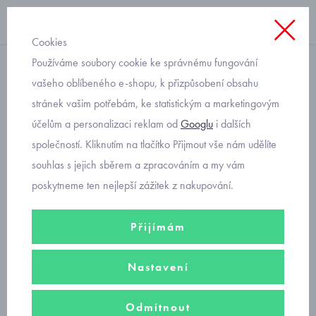
Cookies
Používáme soubory cookie ke správnému fungování
pláštěnky
vašeho oblíbeného e-shopu, k přizpůsobení obsahu
stránek vašim potřebám, ke statistickým a marketingovým
dětská pláštěnka Viola s
účelům a personalizaci reklam od
Googlu
i dalších
tygříkem 5906 pro nejmenší
společností. Kliknutím na tlačítko Přijmout vše nám udělíte
souhlas s jejich sběrem a zpracováním a my vám
poskytneme ten nejlepší zážitek z nakupování.
Přijímám
Nastavení
Odmítnout