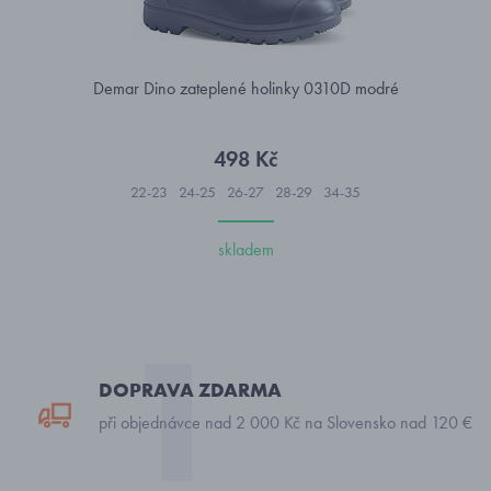
Demar Dino zateplené holinky 0310D modré
498 Kč
22-23
24-25
26-27
28-29
34-35
skladem
DOPRAVA ZDARMA
při objednávce nad 2 000 Kč na Slovensko nad 120 €