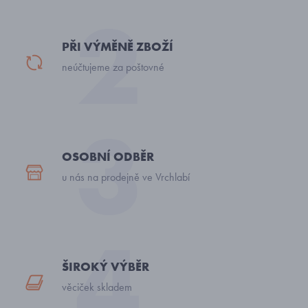
PŘI VÝMĚNĚ ZBOŽÍ
neúčtujeme za poštovné
OSOBNÍ ODBĚR
u nás na prodejně ve Vrchlabí
ŠIROKÝ VÝBĚR
věciček skladem