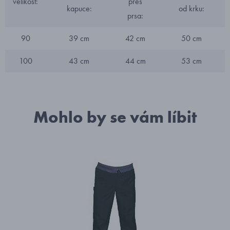
velikost:
přes
kapuce:
od krku:
prsa:
90
39 cm
42 cm
50 cm
100
43 cm
44 cm
53 cm
Mohlo by se vám líbit