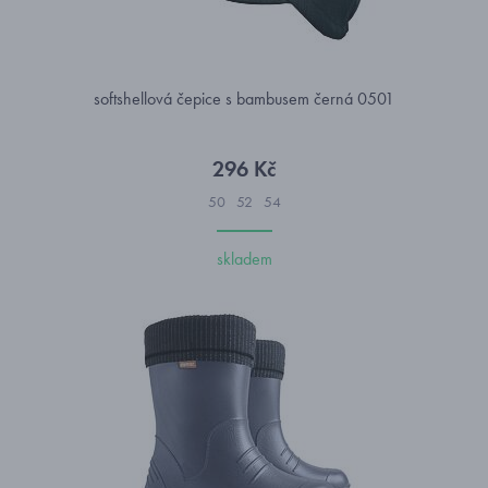
softshellová čepice s bambusem černá 0501
296 Kč
50
52
54
skladem