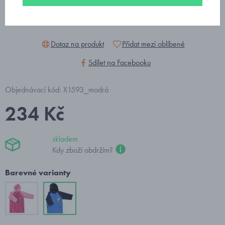
Dotaz na produkt
Přidat mezi oblíbené
Sdílet na Facebooku
Objednávací kód: X1593_modrá
234 Kč
skladem
Kdy zboží obdržím?
Barevné varianty