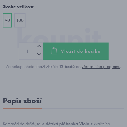
Zvolte velikost
90
100
Vložit do košíku
Za nákup tohoto zboží získáte
12
bodů
do
věrnostního programu
.
Popis zboží
Kamarád do deště, to je
dětská pláštenka Viola
z kvalitního