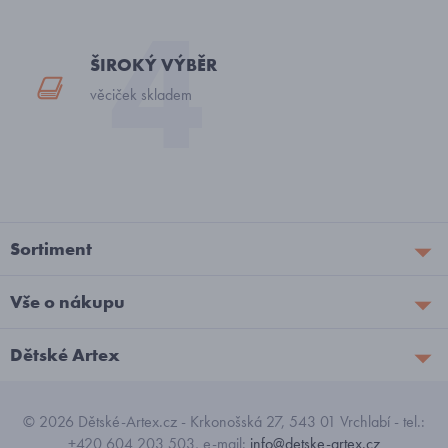
ŠIROKÝ VÝBĚR
věciček skladem
Sortiment
Vše o nákupu
Dětské Artex
© 2026 Dětské-Artex.cz - Krkonošská 27, 543 01 Vrchlabí - tel.:
+420 604 203 503, e-mail:
info@detske-artex.cz