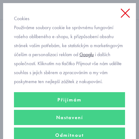
Cookies
Používáme soubory cookie ke správnému fungování
deky
vašeho oblíbeného e-shopu, k přizpůsobení obsahu
stránek vašim potřebám, ke statistickým a marketingovým
dětská plyšová deka dvojitá
účelům a personalizaci reklam od
Googlu
i dalších
Magna
společností. Kliknutím na tlačítko Přijmout vše nám udělíte
souhlas s jejich sběrem a zpracováním a my vám
poskytneme ten nejlepší zážitek z nakupování.
Přijímám
Nastavení
Odmítnout