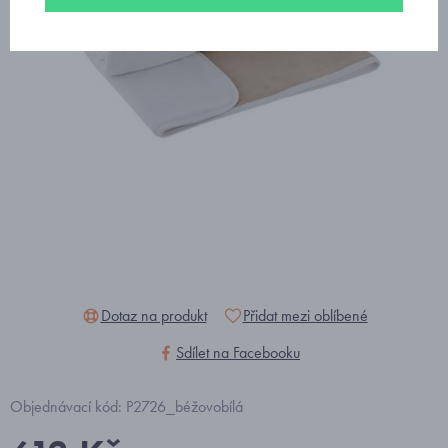
Dotaz na produkt
Přidat mezi oblíbené
Sdílet na Facebooku
Objednávací kód: P2726_béžovobílá