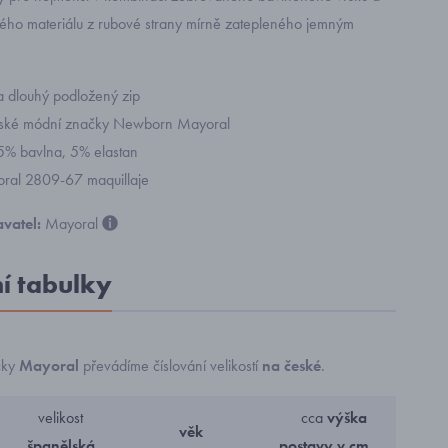
vého materiálu z rubové strany mírně zatepleného jemným
a dlouhý podložený zip
ětské módní značky Newborn Mayoral
95% bavlna, 5% elastan
yoral 2809-67 maquillaje
vatel:
Mayoral
ní tabulky
čky
Mayoral
převádíme číslování velikostí
na české
.
velikost
cca
výška
věk
španělská
postavy v cm