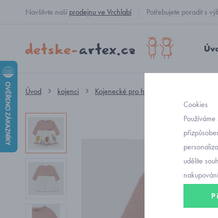
Navštivte naši
prodejnu ve Vrchlabí
Potřebujete poradit s
Úv
Úvod
kojenci
Kojenecké pro holčičky
šatičky
Cookies
Používáme 
přizpůsoben
personaliz
udělíte sou
nakupování
P