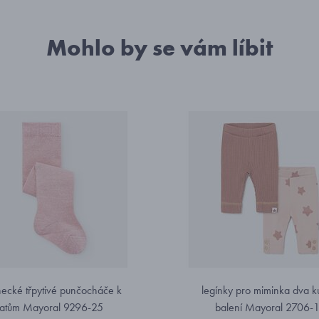
Mohlo by se vám líbit
necké třpytivé punčocháče k
legínky pro miminka dva k
šatům Mayoral 9296-25
balení Mayoral 2706-