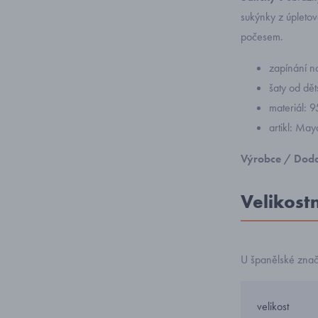
sukýnky z úpleto
počesem.
zapínání n
šaty od d
materiál: 
artikl: Ma
Výrobce / Doda
Velikost
U španělské zna
velikost