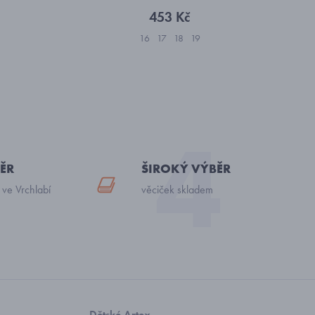
453 Kč
16
17
18
19
ĚR
ŠIROKÝ VÝBĚR
 ve Vrchlabí
věciček skladem
Dětské Artex