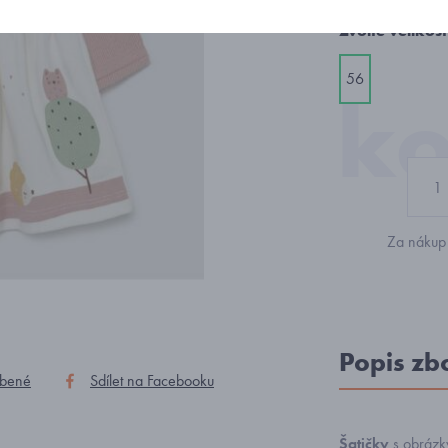
Zvolte velikost
56
Za nákup 
Popis zb
íbené
Sdílet na Facebooku
Šatičky
s obrázk