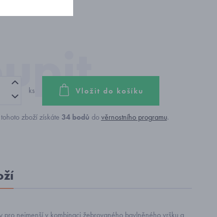
ks
Vložit do košíku
tohoto zboží získáte
34
bodů
do
věrnostního programu
.
oží
y pro nejmenší v kombinaci žebrovaného bavlněného vršku a