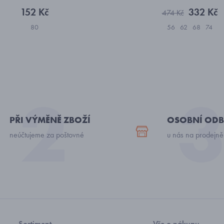
152 Kč
332 Kč
474 Kč
80
56
62
68
74
PŘI VÝMĚNĚ ZBOŽÍ
OSOBNÍ ODB
neúčtujeme za poštovné
u nás na prodejně
Sortiment
Vše o nákupu