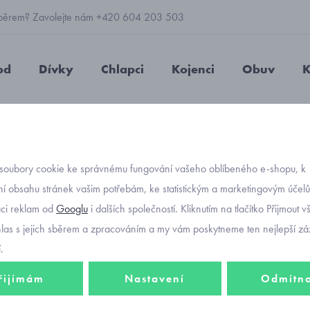
 výběrem? Zavolejte nám +420 604 203 503
od
Dívky
Chlapci
Kojenci
Obuv
K
s dlouhým rukávem
kojenecké šatičky s dlouhým rukávem Mayoral
soubory cookie ke správnému fungování vašeho oblíbeného e-shopu, k
Objednávací kó
kojene
í obsahu stránek vašim potřebám, ke statistickým a marketingovým účel
aci reklam od
Googlu
i dalších společností. Kliknutím na tlačítko Přijmout 
rukáv
hlas s jejich sběrem a zpracováním a my vám poskytneme ten nejlepší záž
.
řijímám
Nastavení
Odmítn
676 K