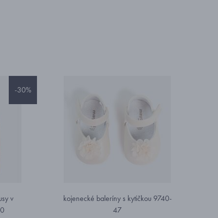
-30%
usy v
kojenecké baleríny s kytičkou 9740-
10
47