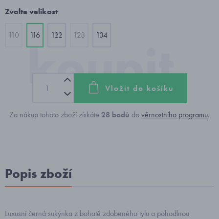
Zvolte velikost
110
116
122
128
134
Vložit do košíku
Za nákup tohoto zboží získáte
28
bodů
do
věrnostního programu
.
Popis zboží
Luxusní černá sukýnka z bohatě zdobeného tylu a pohodlnou