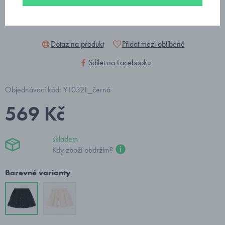
Dotaz na produkt
Přidat mezi oblíbené
Sdílet na Facebooku
Objednávací kód: Y10321_černá
569 Kč
skladem
Kdy zboží obdržím?
Barevné varianty