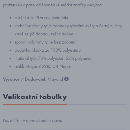
pruženkou v pase od španělské módní značky Mayoral.
sukýnka ze tří vrstev materiálu
vrchní nabíraný tyl je zdobený tylovými květy a černými flitry,
které se při dopadu světla lesknou
spodní nabíraný tyl je bez zdobení
podšívka hladká za 100% polyesteru
materiál tylu: 78% polyester, 22% polyamid
artikl: Mayoral 2985-54 Negro
Výrobce / Dodavatel:
Mayoral
Velikostní tabulky
Pas měřen v nenataženém stavu: