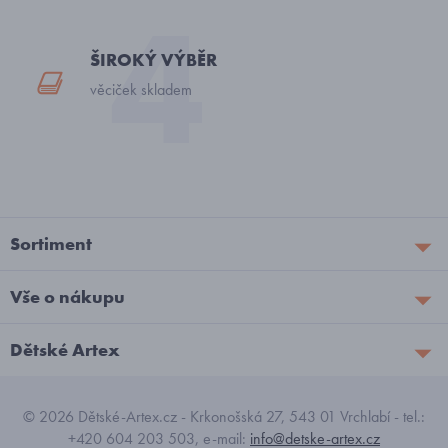
ŠIROKÝ VÝBĚR
věciček skladem
Sortiment
Vše o nákupu
Dětské Artex
© 2026 Dětské-Artex.cz - Krkonošská 27, 543 01 Vrchlabí - tel.:
+420 604 203 503, e-mail:
info@detske-artex.cz