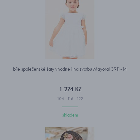
bílé společenské šaty vhodné i na svatbu Mayoral 3911-14
1 274 Kč
104
116
122
skladem