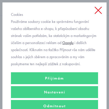
Cookies
Používáme soubory cookie ke správnému fungování
Sukně
vašeho oblíbeného e-shopu, k přizpůsobení obsahu
stránek vašim potřebám, ke statistickým a marketingovým
dětská tylová sukně
účelům a personalizaci reklam od
Googlu
i dalších
Mayoral černá 4985-54
společností. Kliknutím na tlačítko Přijmout vše nám udělíte
souhlas s jejich sběrem a zpracováním a my vám
poskytneme ten nejlepší zážitek z nakupování.
Přijímám
Nastavení
Odmítnout