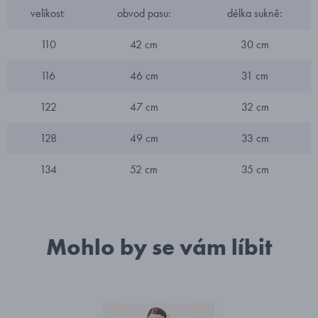
velikost:
obvod pasu:
délka sukně:
110
42 cm
30 cm
116
46 cm
31 cm
122
47 cm
32 cm
128
49 cm
33 cm
134
52 cm
35 cm
Mohlo by se vám líbit