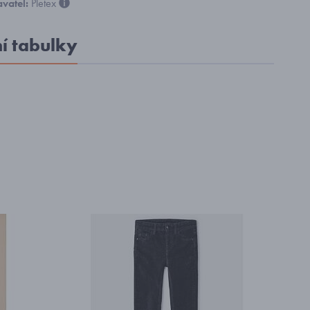
vatel:
Pletex
ní tabulky