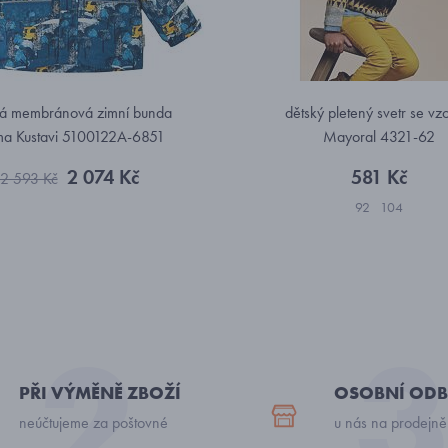
ká membránová zimní bunda
dětský pletený svetr se v
ma Kustavi 5100122A-6851
Mayoral 4321-62
2 074 Kč
581 Kč
2 593 Kč
92
104
PŘI VÝMĚNĚ ZBOŽÍ
OSOBNÍ ODB
neúčtujeme za poštovné
u nás na prodejně