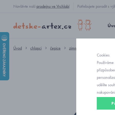
Navštivte naši
prodejnu ve Vrchlabí
Potřebujete poradit s
Úv
Úvod
chlapci
čepice
zimní
dětská zimní čepi
Cookies
Používáme 
přizpůsoben
personaliz
udělíte sou
nakupování
P