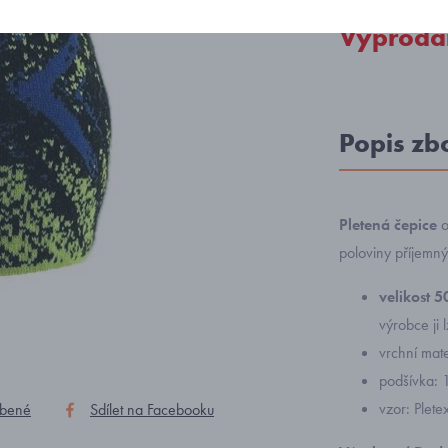
Vyprodá
Popis zb
Pletená čepice
o
poloviny příjemn
velikost 
výrobce ji
vrchní mat
podšívka: 
vzor: Plet
íbené
Sdílet na Facebooku