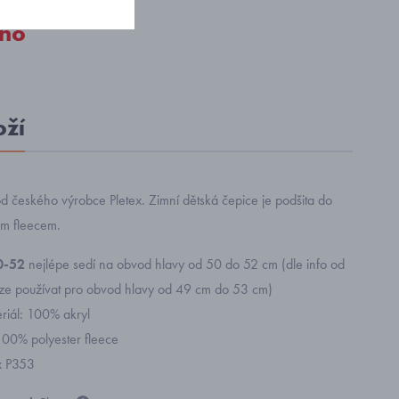
no
oží
d českého výrobce Pletex. Zimní dětská čepice je podšita do
ým fleecem.
50-52
nejlépe sedí na obvod hlavy od 50 do 52 cm (dle info od
 lze používat pro obvod hlavy od 49 cm do 53 cm)
eriál: 100% akryl
100% polyester fleece
ex P353