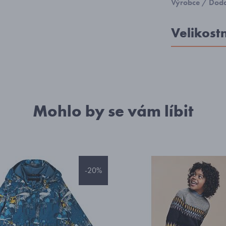
Výrobce / Doda
Velikost
Mohlo by se vám líbit
-20%