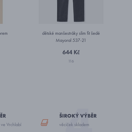
zorem
dětské manšestráky slim fit šedé
Mayoral 537-21
644 Kč
116
ĚR
ŠIROKÝ VÝBĚR
 ve Vrchlabí
věciček skladem