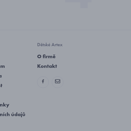
Dětské Artex
O firmě
am
Kontakt
a
st
ínky
ních údajů