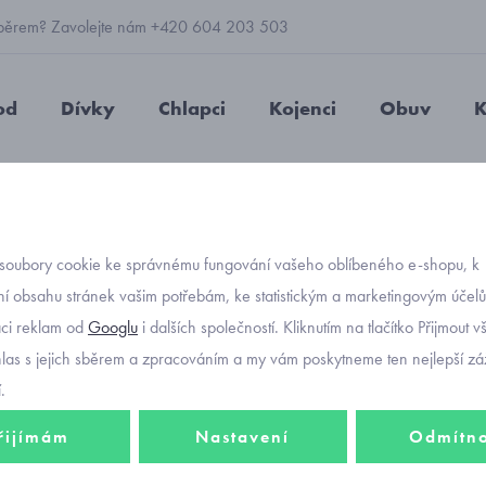
 výběrem? Zavolejte nám +420 604 203 503
od
Dívky
Chlapci
Kojenci
Obuv
K
ce s bambulí neon Pletex P353
soubory cookie ke správnému fungování vašeho oblíbeného e-shopu, k
Objednávací kód
dětská
í obsahu stránek vašim potřebám, ke statistickým a marketingovým účel
aci reklam od
Googlu
i dalších společností. Kliknutím na tlačítko Přijmout 
neon P
hlas s jejich sběrem a zpracováním a my vám poskytneme ten nejlepší záž
.
řijímám
Nastavení
Odmítn
350 K