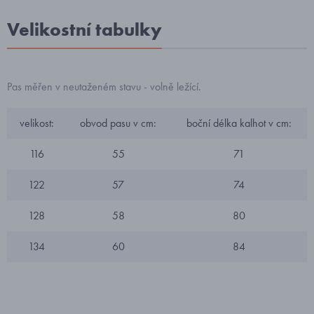
Velikostní tabulky
Pas měřen v neutaženém stavu - volně ležící.
velikost:
obvod pasu v cm:
boční délka kalhot v cm:
116
55
71
122
57
74
128
58
80
134
60
84