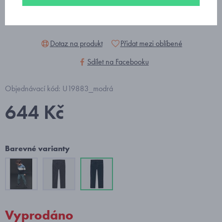
Dotaz na produkt
Přidat mezi oblíbené
Sdílet na Facebooku
Objednávací kód: U19883_modrá
644 Kč
Barevné varianty
Vyprodáno