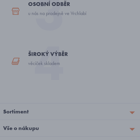
OSOBNÍ ODBĚR
u nás na prodejně ve Vrchlabí
ŠIROKÝ VÝBĚR
věciček skladem
Sortiment
Vše o nákupu