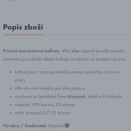
Popis zboží
Pružné manšestrové kalhoty
střihu
slim
z jemně proužkovaného
manšestru jsou ideální dětské kalhoty na období od podzimu do jara.
kalhoty jsou v pase upravitelné pomocí pruženky z rubové
strany
střih slim není vhodný pro silné postavy
výrobcem je španělská firma
Mayoral,
kolekce Ecofriends
materiál: 98% bavlna, 2% elastan
artikl: Mayoral 537-23 Marino
Výrobce / Dodavatel:
Mayoral