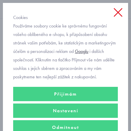
Cookies
Používáme soubory cookie ke správnému fungování
teplé
vašeho oblíbeného e-shopu, k přizpůsobení obsahu
stránek vašim potřebám, ke statistickým a marketingovým
dětské manšestráky slim fit
účelům a personalizaci reklam od
Googlu
i dalších
modré Mayoral 537-23
společností. Kliknutím na tlačítko Přijmout vše nám udělíte
souhlas s jejich sběrem a zpracováním a my vám
poskytneme ten nejlepší zážitek z nakupování.
Přijímám
Nastavení
Odmítnout