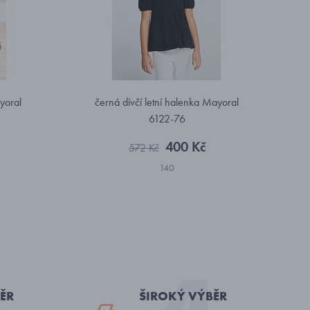
yoral
černá dívčí letní halenka Mayoral
6122-76
400 Kč
572 Kč
140
ĚR
ŠIROKÝ VÝBĚR