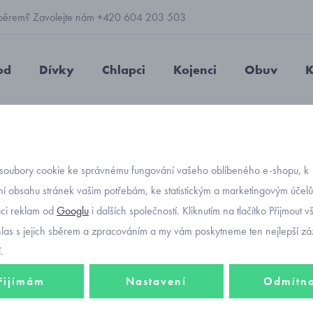
 výběrem? Zavolejte nám +420 604 203 503
od
Dívky
Chlapci
Kojenci
Obuv
K
y růžové Mayoral 45429-89
soubory cookie ke správnému fungování vašeho oblíbeného e-shopu, k
Objednávací kód
dětské
í obsahu stránek vašim potřebám, ke statistickým a marketingovým účel
aci reklam od
Googlu
i dalších společností. Kliknutím na tlačítko Přijmout 
Mayor
hlas s jejich sběrem a zpracováním a my vám poskytneme ten nejlepší záž
.
řijímám
Nastavení
Odmítn
747 K