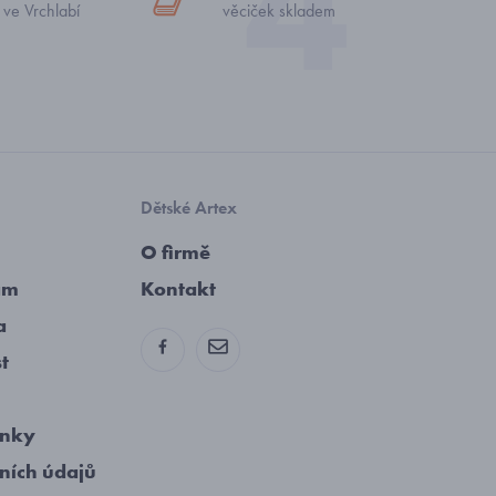
 ve Vrchlabí
věciček skladem
Dětské Artex
O firmě
am
Kontakt
a
st
ínky
ních údajů