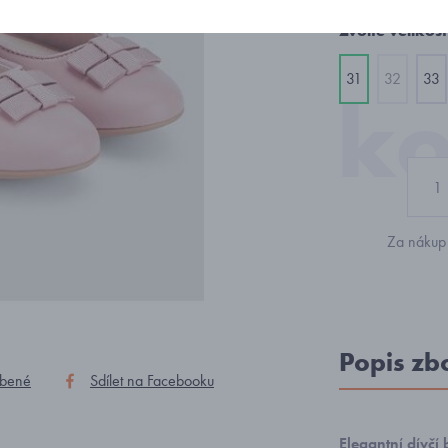
Zvolte velikost
31
32
33
Za nákup 
Popis zb
íbené
Sdílet na Facebooku
Elegantní dívčí 