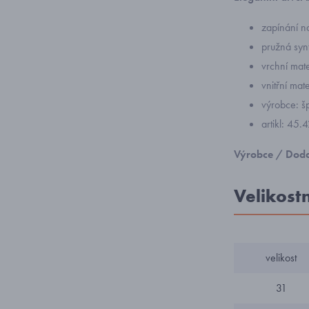
zapínání n
pružná syn
vrchní mate
vnitřní mate
výrobce: š
artikl: 45.
Výrobce / Doda
Velikost
velikost
31