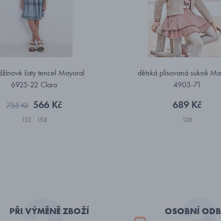
 džínové šaty tencel Mayoral
dětská plisovaná sukně Ma
6925-22 Claro
4903-71
566 Kč
689 Kč
755 Kč
152
158
128
PŘI VÝMĚNĚ ZBOŽÍ
OSOBNÍ ODB