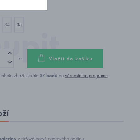
34
35
ks
Vložit do košíku
tohoto zboží získáte
37
bodů
do
věrnostního programu
.
oží
baleríny
v růžové barvě pudrového odstínu.