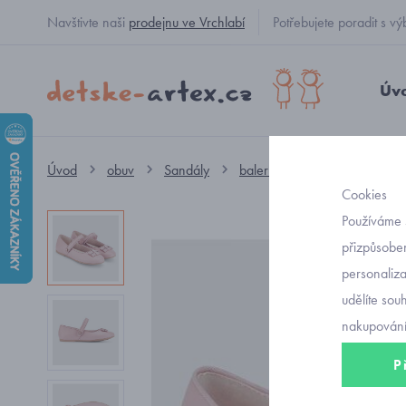
Navštivte naši
prodejnu ve Vrchlabí
Potřebujete poradit s
Úv
Úvod
obuv
Sandály
baleríny
dětské balerín
Cookies
Používáme 
přizpůsoben
personaliz
udělíte sou
nakupování
P