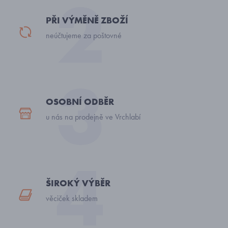
PŘI VÝMĚNĚ ZBOŽÍ
neúčtujeme za poštovné
OSOBNÍ ODBĚR
u nás na prodejně ve Vrchlabí
ŠIROKÝ VÝBĚR
věciček skladem