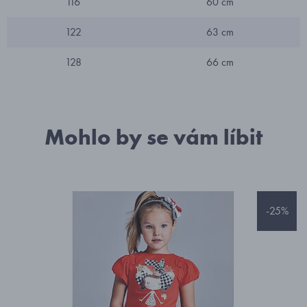
116
60 cm
122
63 cm
128
66 cm
Mohlo by se vám líbit
-25%