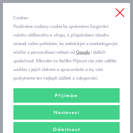
Cookies
Používáme soubory cookie ke správnému fungování
letní šaty
vašeho oblíbeného e-shopu, k přizpůsobení obsahu
stránek vašim potřebám, ke statistickým a marketingovým
dětské letní úpletové šaty s
účelům a personalizaci reklam od
Googlu
i dalších
obrázkem Mayoral 3943-85
společností. Kliknutím na tlačítko Přijmout vše nám udělíte
souhlas s jejich sběrem a zpracováním a my vám
poskytneme ten nejlepší zážitek z nakupování.
Přijímám
Nastavení
Odmítnout