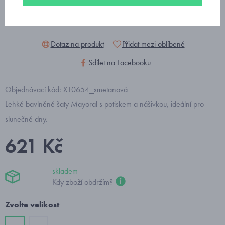
Dotaz na produkt
Přidat mezi oblíbené
Sdílet na Facebooku
Objednávací kód: X10654_smetanová
Lehké bavlněné šaty Mayoral s potiskem a nášivkou, ideální pro
slunečné dny.
621 Kč
skladem
Kdy zboží obdržím?
Zvolte velikost