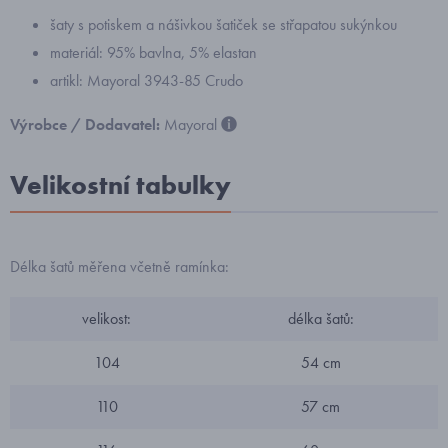
šaty s potiskem a nášivkou šatiček se střapatou sukýnkou
materiál: 95% bavlna, 5% elastan
artikl: Mayoral 3943-85 Crudo
Výrobce / Dodavatel:
Mayoral
Velikostní tabulky
Délka šatů měřena včetně ramínka:
velikost:
délka šatů:
104
54 cm
110
57 cm