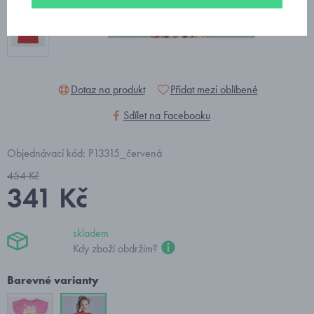
Dotaz na produkt
Přidat mezi oblíbené
Sdílet na Facebooku
Objednávací kód: P13315_červená
454 Kč
341 Kč
skladem
Kdy zboží obdržím?
Barevné varianty