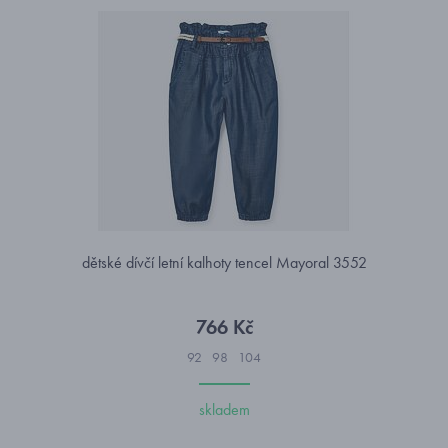
dětské dívčí letní kalhoty tencel Mayoral 3552
766 Kč
92
98
104
skladem