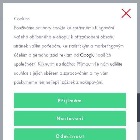
Cookies
Používáme soubory cookie ke správnému fungování
s krátkým rukávem
vašeho oblíbeného e-shopu, k přizpůsobení obsahu
stránek vašim potřebám, ke statistickým a marketingovým
červené letní triko s
účelům a personalizaci reklam od
Googlu
i dalších
panenkou a balónovými
společností. Kliknutím na tlačítko Přijmout vše nám udělíte
rukávky Mayoral 3002-21
souhlas s jejich sběrem a zpracováním a my vám
poskytneme ten nejlepší zážitek z nakupování.
Přijímám
-25%
Nastavení
Odmítnout