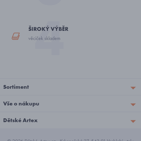
ŠIROKÝ VÝBĚR
věciček skladem
Sortiment
Vše o nákupu
Dětské Artex