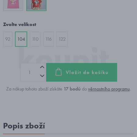
Zvolte velikost
92
104
110
116
122
Vložit do košíku
Za nákup tohoto zboží získáte
17
bodů
do
věrnostního programu
.
Popis zboží