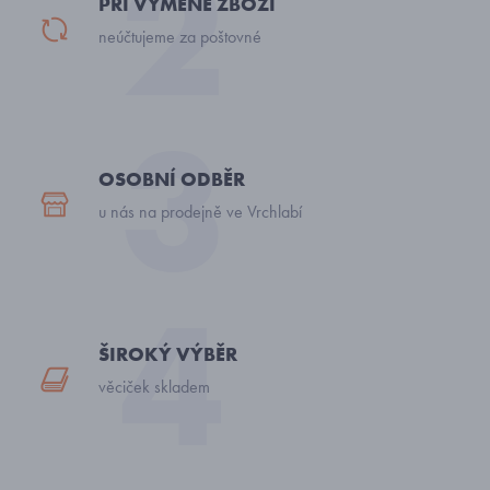
PŘI VÝMĚNĚ ZBOŽÍ
neúčtujeme za poštovné
OSOBNÍ ODBĚR
u nás na prodejně ve Vrchlabí
ŠIROKÝ VÝBĚR
věciček skladem