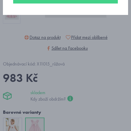
Dotaz na produkt
Přidat mezi oblíbené
Sdílet na Facebooku
Objednávací kód: X11015_růžová
983 Kč
skladem
Kdy zboží obdržím?
Barevné varianty