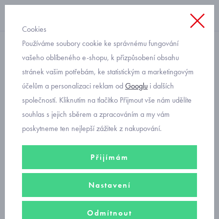
Cookies
Používáme soubory cookie ke správnému fungování
společenské šaty
vašeho oblíbeného e-shopu, k přizpůsobení obsahu
stránek vašim potřebám, ke statistickým a marketingovým
dětské luxusní růžové šaty s
účelům a personalizaci reklam od
Googlu
i dalších
vyšívanou krajkou Mayoral
společností. Kliknutím na tlačítko Přijmout vše nám udělíte
1903-52
souhlas s jejich sběrem a zpracováním a my vám
poskytneme ten nejlepší zážitek z nakupování.
Přijímám
Nastavení
Odmítnout