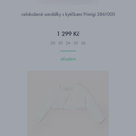
celokožené sandálky s kytičkami Primigi 3861000
1 299 Kč
20
23
24
25
26
skladem