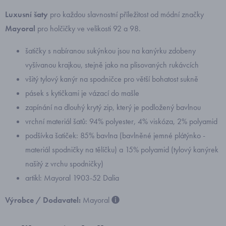
Luxusní šaty
pro každou slavnostní příležitost od módní značky
Mayoral
pro holčičky ve velikosti 92 a 98.
šatičky s nabíranou sukýnkou jsou na kanýrku zdobeny
vyšívanou krajkou, stejně jako na plisovaných rukávcích
všitý tylový kanýr na spodničce pro větší bohatost sukně
pásek s kytičkami je vázací do mašle
zapínání na dlouhý krytý zip, který je podložený bavlnou
vrchní materiál šatů: 94% polyester, 4% viskóza, 2% polyamid
podšívka šatiček: 85% bavlna (bavlněné jemné plátýnko -
materiál spodničky na tělíčku) a 15% polyamid (tylový kanýrek
našitý z vrchu spodničky)
artikl: Mayoral 1903-52 Dalia
Výrobce / Dodavatel:
Mayoral