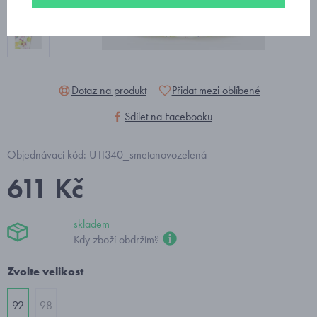
Dotaz na produkt
Přidat mezi oblíbené
Sdílet na Facebooku
Objednávací kód: U11340_smetanovozelená
611 Kč
skladem
Kdy zboží obdržím?
Zvolte velikost
92
98