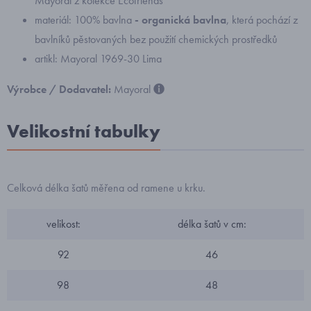
Mayoral z kolekce Ecofriends
materiál: 100% bavlna
- organická bavlna
, která pochází z
bavlníků pěstovaných bez použití chemických prostředků
artikl: Mayoral 1969-30 Lima
Výrobce / Dodavatel:
Mayoral
Velikostní tabulky
Celková délka šatů měřena od ramene u krku.
velikost:
délka šatů v cm:
92
46
98
48