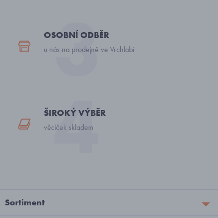
OSOBNÍ ODBĚR
u nás na prodejně ve Vrchlabí
ŠIROKÝ VÝBĚR
věciček skladem
Sortiment