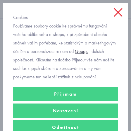
Cookies
Používáme soubory cookie ke správnému fungování
letní šaty
vašeho oblíbeného e-shopu, k přizpůsobení obsahu
stránek vašim potřebám, ke statistickým a marketingovým
dětské obrázkové šaty s
účelům a personalizaci reklam od
Googlu
i dalších
žabičkováním Mayoral
společností. Kliknutím na tlačítko Přijmout vše nám udělíte
1969-30
souhlas s jejich sběrem a zpracováním a my vám
poskytneme ten nejlepší zážitek z nakupování.
Přijímám
Nastavení
Odmítnout