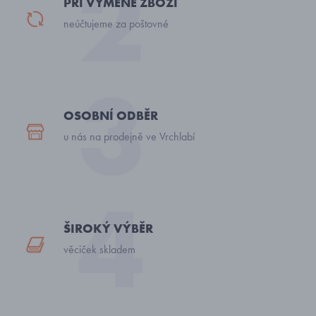
PŘI VÝMĚNĚ ZBOŽÍ
neúčtujeme za poštovné
OSOBNÍ ODBĚR
u nás na prodejně ve Vrchlabí
ŠIROKÝ VÝBĚR
věciček skladem