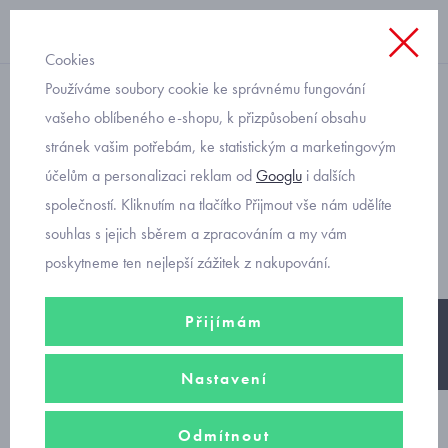
Cookies
Používáme soubory cookie ke správnému fungování
dívčí
vašeho oblíbeného e-shopu, k přizpůsobení obsahu
stránek vašim potřebám, ke statistickým a marketingovým
Superfit Bumblebee 1-
účelům a personalizaci reklam od
Googlu
i dalších
000393-5510 růžové
společností. Kliknutím na tlačítko Přijmout vše nám udělíte
sandálky pro holčičky
souhlas s jejich sběrem a zpracováním a my vám
poskytneme ten nejlepší zážitek z nakupování.
Přijímám
-25%
Nastavení
Odmítnout