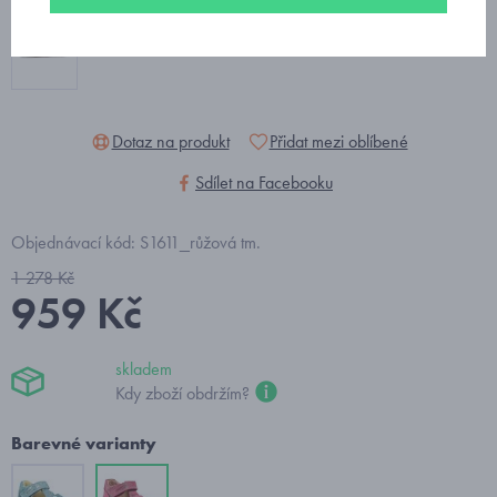
Dotaz na produkt
Přidat mezi oblíbené
Sdílet na Facebooku
Objednávací kód: S1611_růžová tm.
1 278 Kč
959 Kč
skladem
Kdy zboží obdržím?
Barevné varianty