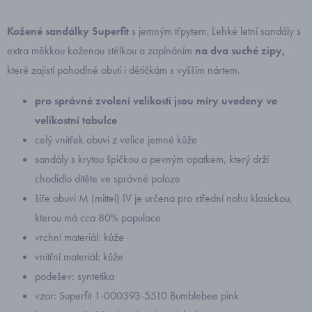
Kožené sandálky Superfit
s jemným třpytem. Lehké letní sandály s
extra měkkou koženou stélkou a zapínáním
na dva suché zipy,
které zajistí pohodlné obutí i dětičkám s vyšším nártem.
pro správné zvolení velikosti jsou míry uvedeny ve
velikostní tabulce
celý vnitřek obuvi z velice jemné kůže
sandály s krytou špičkou a pevným opatkem, který drží
chodidlo dítěte ve správné poloze
šíře obuvi M (mittel) IV je určena pro střední nohu klasickou,
kterou má cca 80% populace
vrchní materiál: kůže
vnitřní materiál: kůže
podešev: syntetika
vzor: Superfit 1-000393-5510 Bumblebee pink