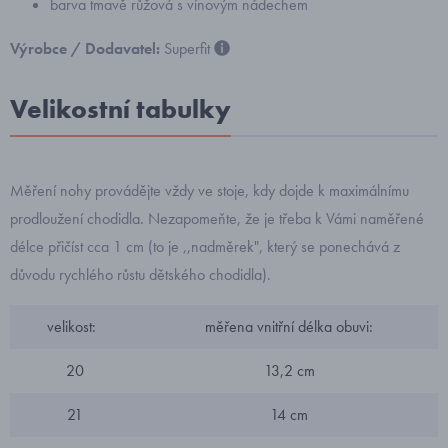
barva tmavě růžová s vínovým nádechem
Výrobce / Dodavatel:
Superfit
Velikostní tabulky
Měření nohy provádějte vždy ve stoje, kdy dojde k maximálnímu
prodloužení chodidla. Nezapomeňte, že je třeba k Vámi naměřené
délce přičíst cca 1 cm (to je ,,nadměrek", který se ponechává z
důvodu rychlého růstu dětského chodidla).
velikost:
měřena vnitřní délka obuvi:
20
13,2 cm
21
14 cm