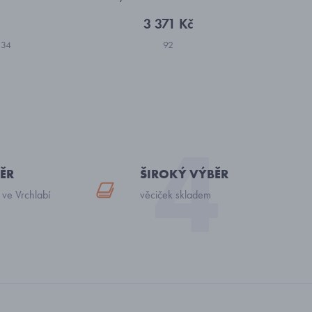
3 371 Kč
134
92
ĚR
ŠIROKÝ VÝBĚR
 ve Vrchlabí
věciček skladem