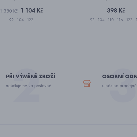
1 104 Kč
398 Kč
1 380 Kč
92
104
122
92
104
110
116
122
PŘI VÝMĚNĚ ZBOŽÍ
OSOBNÍ ODB
neúčtujeme za poštovné
u nás na prodejně