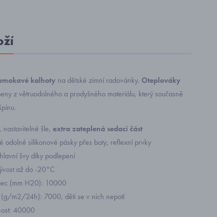
oží
omokavé kalhoty
na dětské zimní radovánky.
Oteplováky
eny z větruodolného a prodyšného materiálu, který současně
špínu.
 nastavitelné šle,
extra zateplená sedací část
 odolné silikonové pásky přes boty, reflexní prvky
hlavní švy díky podlepení
jivost až do -20°C
upec (mm H20): 10000
 (g/m2/24h): 7000, děti se v nich nepotí
nost: 40000