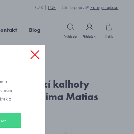
CZK
EUR
Jste tu poprvé?
Zaregistrujte se
ontakt
Blog
Vyhledat
Přihlášení
Košík
: S2512_černá
 oteplovací kalhoty
ům a
vše nám
ánové Reima Matias
itek z
30A-9990
out