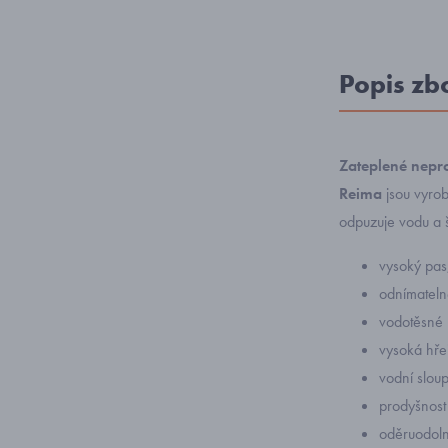
Popis zb
Zateplené nepr
Reima
jsou vyrob
odpuzuje vodu a 
vysoký pas,
odnímatelné
vodotěsné 
vysoká hře
vodní slo
prodyšnost
oděruodol