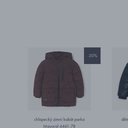
-30%
chlapecký zimní kabát parka
dět
Mayoral 4461-78