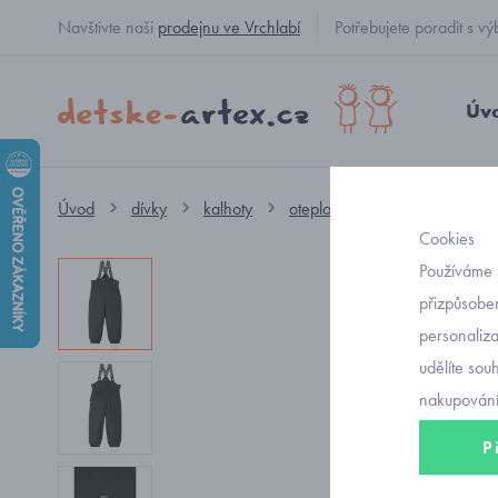
Navštivte naši
prodejnu ve Vrchlabí
Potřebujete poradit s
Úv
Úvod
dívky
kalhoty
oteplováky
dětské otepl
Cookies
Používáme 
přizpůsoben
personaliz
udělíte sou
nakupování
P