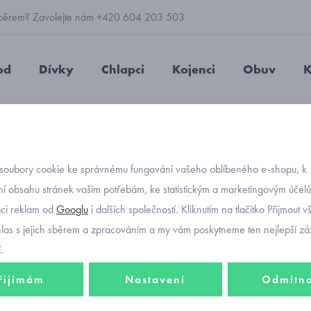
 výběrem? Zavolejte nám +420 604 203 503
od
Dívky
Chlapci
Kojenci
Obuv
K
ovací kalhoty membránové Reima Matias 5100130A-9990
soubory cookie ke správnému fungování vašeho oblíbeného e-shopu, k
Objednávací kód
dětské
í obsahu stránek vašim potřebám, ke statistickým a marketingovým účel
aci reklam od
Googlu
i dalších společností. Kliknutím na tlačítko Přijmout 
membr
hlas s jejich sběrem a zpracováním a my vám poskytneme ten nejlepší záž
51001
.
řijímám
Nastavení
Odmítn