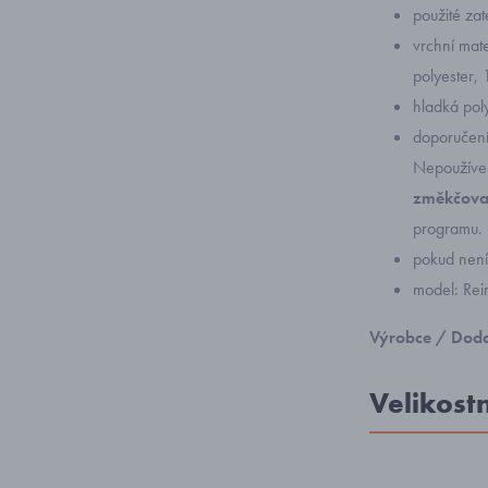
použité za
vrchní mat
polyester,
hladká pol
doporučení
Nepoužívejt
změkčovač
programu. 
pokud není 
model: Re
Výrobce / Doda
Velikost