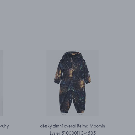
pruhy
dětský zimní overal Reima Moomin
Lyster 51000011C-4505