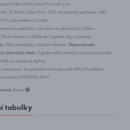
teplení Fellex Soft Comfort Eco 140 g/m
eriál: Q.2466 Taslan Pro+, 52% recyklovaný polyester, 48%
 100% polyurethanový zátěr
yesterová podšívka s obsahem recyklovaných vláken
: Perte naruby a odděleně. Zapněte zipy a patenty.
e čistící prostředky s bělícím efektem.
Nepoužívejte
e (aviváže) látek.
Vyjměte oděv ihned po ukončení pracího
Sušte za pokojové teploty.
nutné praní, lze případné nečistoty setřít vlhkým hadříkem
ima Matias 5100130A-9990
vatel:
Reima
ní tabulky