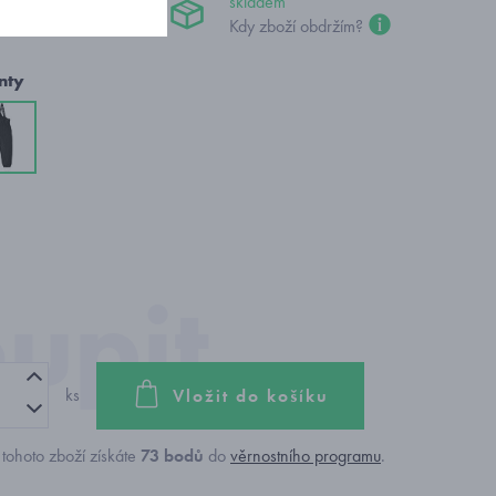
 Kč
skladem
Kdy zboží obdržím?
nty
ks
Vložit do košíku
tohoto zboží získáte
73
bodů
do
věrnostního programu
.