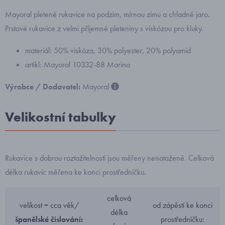
Mayoral pletené rukavice na podzim, mírnou zimu a chladné jaro.
Prstové rukavice z velmi příjemné pleteniny s viskózou pro kluky.
materiál: 50% viskóza, 30% polyester, 20% polyamid
artikl: Mayoral 10332-88 Marino
Výrobce / Dodavatel:
Mayoral
Velikostní tabulky
Rukavice s dobrou roztažitelností jsou měřeny nenatažené. Celková
délka rukavic měřena ke konci prostředníčku.
celková
velikost = cca věk/
od zápěstí ke konci
délka
španělské číslování:
prostředníčku: