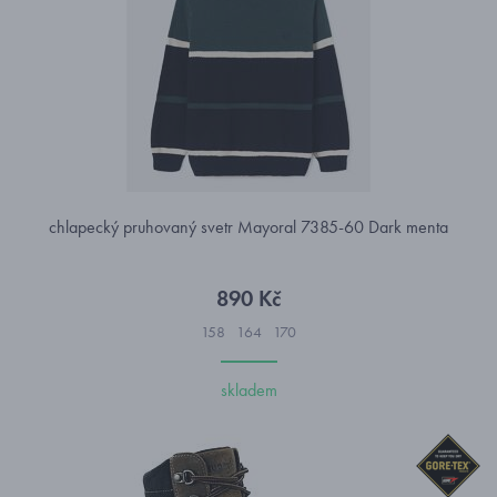
chlapecký pruhovaný svetr Mayoral 7385-60 Dark menta
890 Kč
158
164
170
skladem