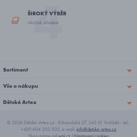
ŠIROKÝ VÝBĚR
věciček skladem
Sortiment
Vše o nákupu
Dětské Artex
© 2026 Dětské-Artex.cz - Krkonošská 27, 543 01 Vrchlabí - tel.:
+420 604 203 503, e-mail:
info@detske-artex.cz
Shop máme od
wpj.cz
|
Nastavení cookies