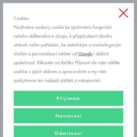
Cookies
Používáme soubory cookie ke správnému fungování
pletené
vašeho oblíbeného e-shopu, k přizpůsobení obsahu
stránek vašim potřebám, ke statistickým a marketingovým
dětské pletené prstové
účelům a personalizaci reklam od
Googlu
i dalších
rukavice Mayoral 10332-91
společností. Kliknutím na tlačítko Přijmout vše nám udělíte
modré
souhlas s jejich sběrem a zpracováním a my vám
poskytneme ten nejlepší zážitek z nakupování.
Přijímám
Nastavení
Odmítnout