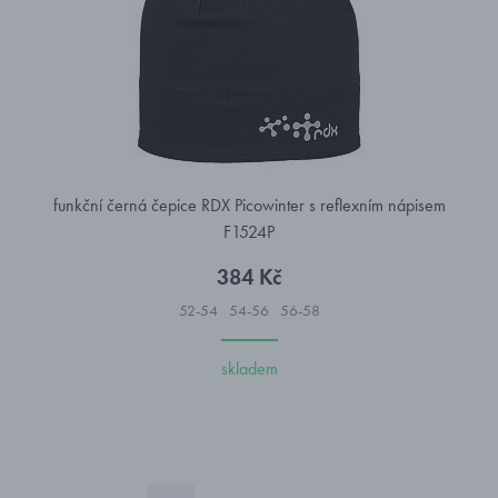
funkční černá čepice RDX Picowinter s reflexním nápisem
F1524P
384 Kč
52-54
54-56
56-58
skladem