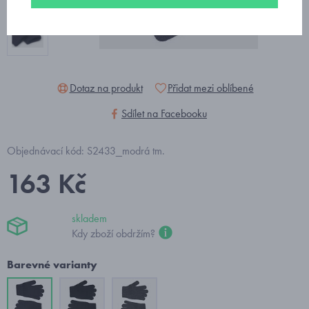
Dotaz na produkt
Přidat mezi oblíbené
Sdílet na Facebooku
Objednávací kód: S2433_modrá tm.
163 Kč
skladem
Kdy zboží obdržím?
Barevné varianty