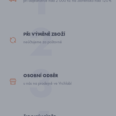
při objednávce nad 2 000 Kč na Slovensko nad 120 €
PŘI VÝMĚNĚ ZBOŽÍ
neúčtujeme za poštovné
OSOBNÍ ODBĚR
u nás na prodejně ve Vrchlabí