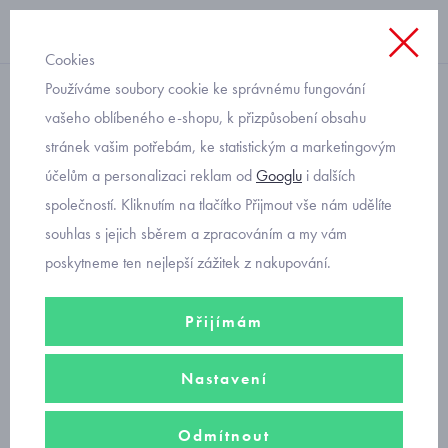
Cookies
Používáme soubory cookie ke správnému fungování
klasické
vašeho oblíbeného e-shopu, k přizpůsobení obsahu
stránek vašim potřebám, ke statistickým a marketingovým
dětské ponožky Mayoral
účelům a personalizaci reklam od
Googlu
i dalších
10782-68 Canario
společností. Kliknutím na tlačítko Přijmout vše nám udělíte
souhlas s jejich sběrem a zpracováním a my vám
poskytneme ten nejlepší zážitek z nakupování.
Přijímám
Nastavení
Odmítnout