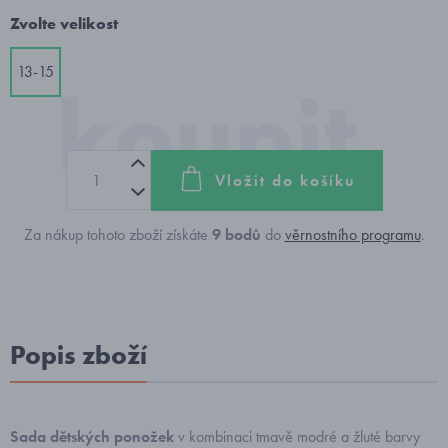
Zvolte velikost
13-15
Vložit do košíku
Za nákup tohoto zboží získáte
9
bodů
do
věrnostního programu
.
Popis zboží
Sada dětských ponožek
v kombinaci tmavě modré a žluté barvy