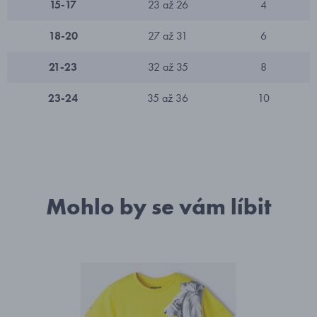
15-17
23 až 26
4
18-20
27 až 31
6
21-23
32 až 35
8
23-24
35 až 36
10
Mohlo by se vám líbit