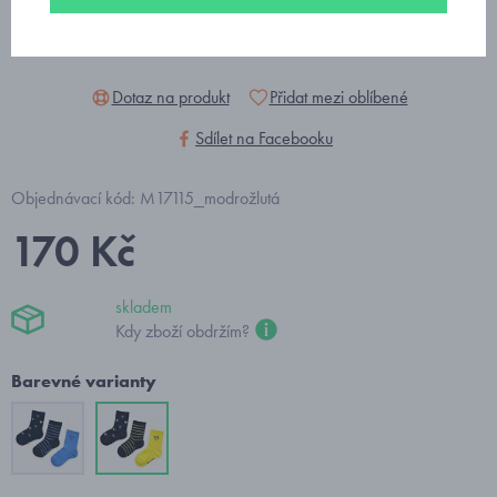
Dotaz na produkt
Přidat mezi oblíbené
Sdílet na Facebooku
Objednávací kód: M17115_modrožlutá
170 Kč
skladem
Kdy zboží obdržím?
Barevné varianty