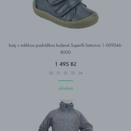
boty s měkkou podrážkou kožené Superfit Saturnus 1-009346-
8000
1 495 Kč
20
21
22
23
24
skladem