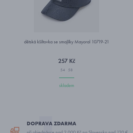
dětská kšiltovka se smajlíky Mayoral 10719-21
257 Kč
54
58
skladem
DOPRAVA ZDARMA
při objednávce nad 2 000 Kč na Slovensko nad 120 €