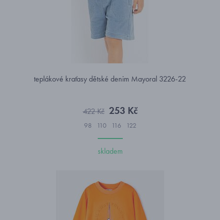
teplákové kraťasy dětské denim Mayoral 3226-22
253 Kč
422 Kč
98
110
116
122
skladem