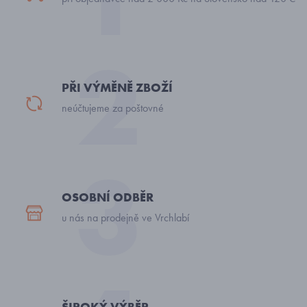
PŘI VÝMĚNĚ ZBOŽÍ
neúčtujeme za poštovné
OSOBNÍ ODBĚR
u nás na prodejně ve Vrchlabí
ŠIROKÝ VÝBĚR