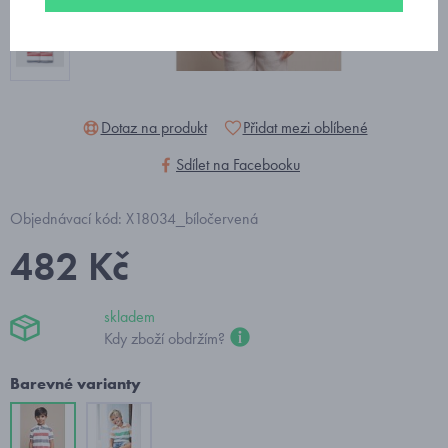
Dotaz na produkt
Přidat mezi oblíbené
Sdílet na Facebooku
Objednávací kód: X18034_bíločervená
482 Kč
skladem
Kdy zboží obdržím?
Barevné varianty