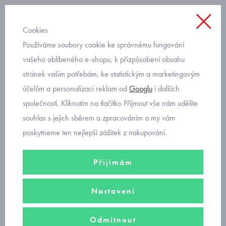
Cookies
Používáme soubory cookie ke správnému fungování
s límečkem
vašeho oblíbeného e-shopu, k přizpůsobení obsahu
stránek vašim potřebám, ke statistickým a marketingovým
dětské pruhované tričko
účelům a personalizaci reklam od
Googlu
i dalších
polo Mayoral 3108-42
společností. Kliknutím na tlačítko Přijmout vše nám udělíte
sandia
souhlas s jejich sběrem a zpracováním a my vám
poskytneme ten nejlepší zážitek z nakupování.
Přijímám
Nastavení
Odmítnout