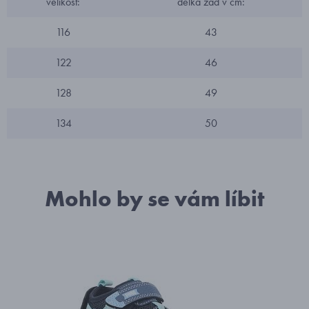
velikost:
délka zad v cm:
116
43
122
46
128
49
134
50
Mohlo by se vám líbit