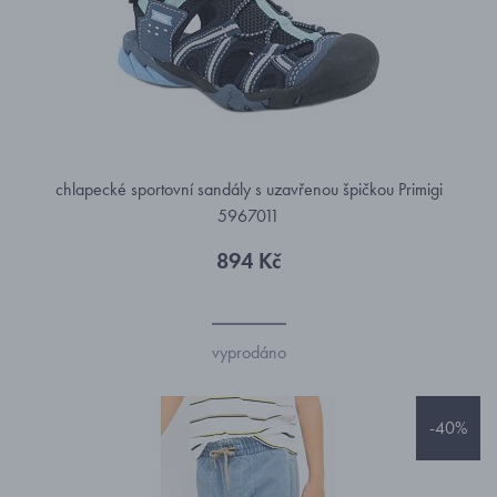
chlapecké sportovní sandály s uzavřenou špičkou Primigi
5967011
894 Kč
vyprodáno
-40%