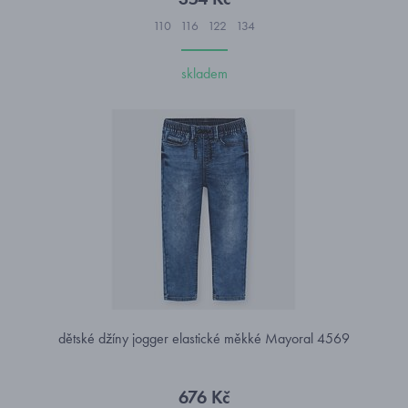
110
116
122
134
skladem
dětské džíny jogger elastické měkké Mayoral 4569
676 Kč