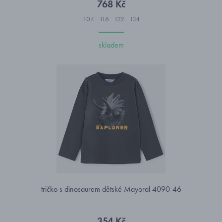
768 Kč
104
116
122
134
skladem
tričko s dinosaurem dětské Mayoral 4090-46
354 Kč