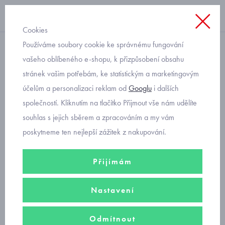
Cookies
Používáme soubory cookie ke správnému fungování
klasické
vašeho oblíbeného e-shopu, k přizpůsobení obsahu
stránek vašim potřebám, ke statistickým a marketingovým
dětské punčocháče Tuptusie
účelům a personalizaci reklam od
Googlu
i dalších
hasiči
společností. Kliknutím na tlačítko Přijmout vše nám udělíte
souhlas s jejich sběrem a zpracováním a my vám
poskytneme ten nejlepší zážitek z nakupování.
Přijímám
Nastavení
Odmítnout