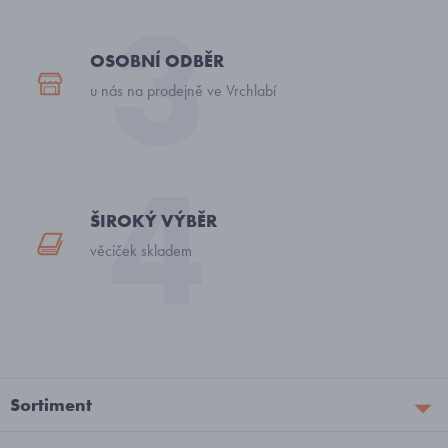
OSOBNÍ ODBĚR
u nás na prodejně ve Vrchlabí
ŠIROKÝ VÝBĚR
věciček skladem
Sortiment