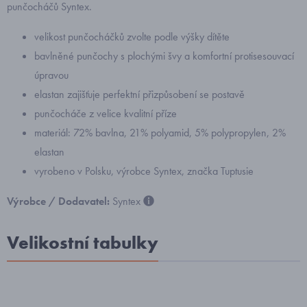
punčocháčů Syntex.
velikost punčocháčků zvolte podle výšky dítěte
bavlněné punčochy s plochými švy a komfortní protisesouvací
úpravou
elastan zajišťuje perfektní přizpůsobení se postavě
punčocháče z velice kvalitní příze
materiál: 72% bavlna, 21% polyamid, 5% polypropylen, 2%
elastan
vyrobeno v Polsku, výrobce Syntex, značka Tuptusie
Výrobce / Dodavatel:
Syntex
Velikostní tabulky