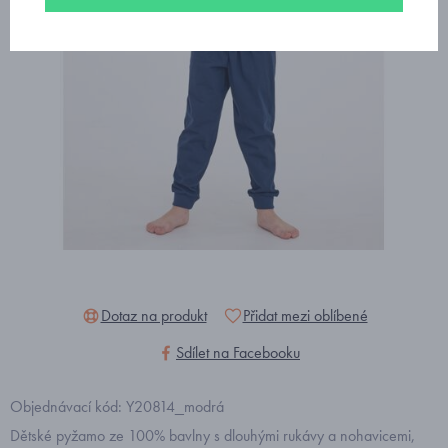
Dotaz na produkt
Přidat mezi oblíbené
Sdílet na Facebooku
Objednávací kód: Y20814_modrá
Dětské pyžamo ze 100% bavlny s dlouhými rukávy a nohavicemi,