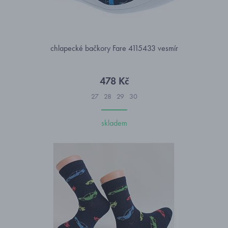
chlapecké bačkory Fare 4115433 vesmír
478 Kč
27
28
29
30
skladem