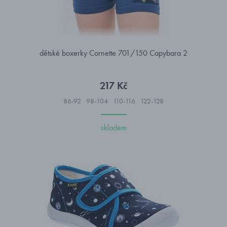
dětské boxerky Cornette 701/150 Capybara 2
217 Kč
86-92
98-104
110-116
122-128
skladem