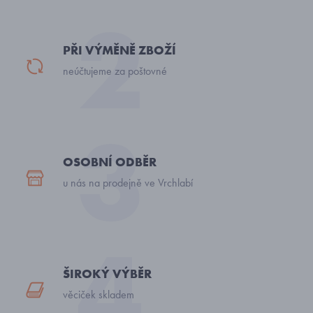
PŘI VÝMĚNĚ ZBOŽÍ
neúčtujeme za poštovné
OSOBNÍ ODBĚR
u nás na prodejně ve Vrchlabí
ŠIROKÝ VÝBĚR
věciček skladem