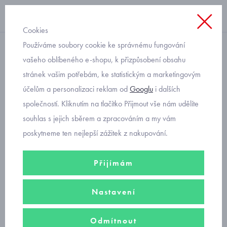
Cookies
Používáme soubory cookie ke správnému fungování
pyžamo
vašeho oblíbeného e-shopu, k přizpůsobení obsahu
stránek vašim potřebám, ke statistickým a marketingovým
dětské pyžamo Cornette
účelům a personalizaci reklam od
Googlu
i dalších
593/175 Popcorn
společností. Kliknutím na tlačítko Přijmout vše nám udělíte
souhlas s jejich sběrem a zpracováním a my vám
poskytneme ten nejlepší zážitek z nakupování.
Přijímám
Nastavení
Odmítnout