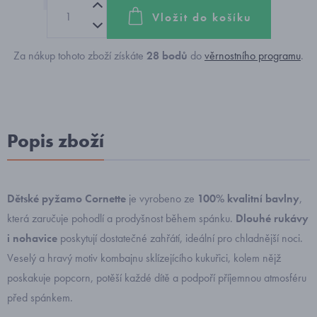
Vložit do košíku
Za nákup tohoto zboží získáte
28
bodů
do
věrnostního programu
.
Popis zboží
Dětské pyžamo Cornette
je vyrobeno ze
100% kvalitní bavlny
,
která zaručuje pohodlí a prodyšnost během spánku.
Dlouhé rukávy
i nohavice
poskytují dostatečné zahřátí, ideální pro chladnější noci.
Veselý a hravý motiv kombajnu sklízejícího kukuřici, kolem nějž
poskakuje popcorn, potěší každé dítě a podpoří příjemnou atmosféru
před spánkem.