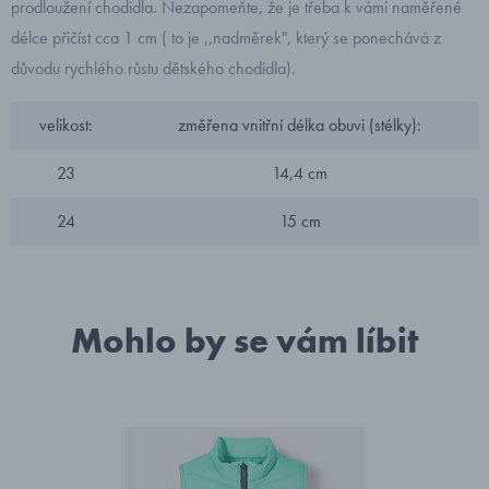
prodloužení chodidla. Nezapomeňte, že je třeba k vámi naměřené
délce přičíst cca 1 cm ( to je ,,nadměrek", který se ponechává z
důvodu rychlého růstu dětského chodidla).
velikost:
změřena vnitřní délka obuvi (stélky):
23
14,4 cm
24
15 cm
Mohlo by se vám líbit