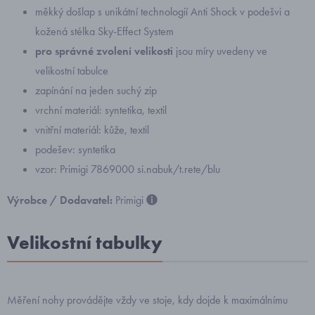
měkký došlap s unikátní technologií Anti Shock v podešvi a
kožená stélka Sky-Effect System
pro správné zvolení velikosti
jsou míry uvedeny ve
velikostní tabulce
zapínání na jeden suchý zip
vrchní materiál: syntetika, textil
vnitřní materiál: kůže, textil
podešev: syntetika
vzor: Primigi 7869000 si.nabuk/t.rete/blu
Výrobce / Dodavatel:
Primigi
Velikostní tabulky
Měření nohy provádějte vždy ve stoje, kdy dojde k maximálnímu