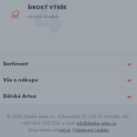
ŠIROKÝ VÝBĚR
věciček skladem
Sortiment
Vše o nákupu
Dětské Artex
© 2026 Dětské-Artex.cz - Krkonošská 27, 543 01 Vrchlabí - tel.:
+420 604 203 503, e-mail:
info@detske-artex.cz
Shop máme od
wpj.cz
|
Nastavení cookies