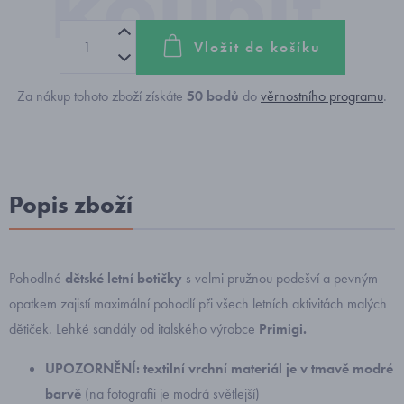
Vložit do košíku
Za nákup tohoto zboží získáte
50
bodů
do
věrnostního programu
.
Popis zboží
Pohodlné
dětské letní botičky
s velmi pružnou podešví a pevným
opatkem zajistí maximální pohodlí při všech letních aktivitách malých
dětiček. Lehké sandály od italského výrobce
Primigi.
UPOZORNĚNÍ: textilní vrchní materiál je v tmavě modré
barvě
(na fotografii je modrá světlejší)