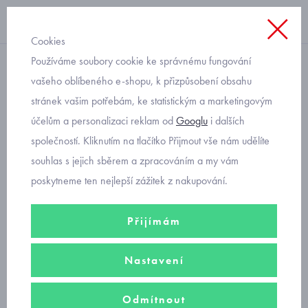
Cookies
Používáme soubory cookie ke správnému fungování
chlapecké
vašeho oblíbeného e-shopu, k přizpůsobení obsahu
stránek vašim potřebám, ke statistickým a marketingovým
dětské sandálky Primigi
účelům a personalizaci reklam od
Googlu
i dalších
7869000
společností. Kliknutím na tlačítko Přijmout vše nám udělíte
souhlas s jejich sběrem a zpracováním a my vám
poskytneme ten nejlepší zážitek z nakupování.
Přijímám
Nastavení
Odmítnout