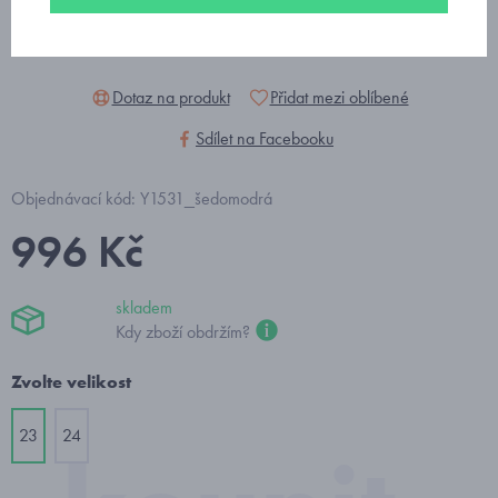
Dotaz na produkt
Přidat mezi oblíbené
Sdílet na Facebooku
Objednávací kód: Y1531_šedomodrá
996 Kč
skladem
Kdy zboží obdržím?
Zvolte velikost
23
24