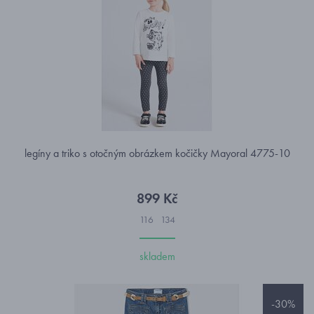
legíny a triko s otočným obrázkem kočičky Mayoral 4775-10
899 Kč
116
134
skladem
-30%