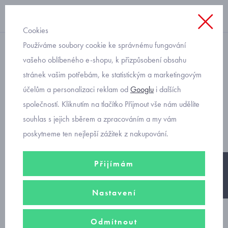
Cookies
Používáme soubory cookie ke správnému fungování
teplé šaty
vašeho oblíbeného e-shopu, k přizpůsobení obsahu
stránek vašim potřebám, ke statistickým a marketingovým
dětské šaty s mašlí vzor
účelům a personalizaci reklam od
Googlu
i dalších
kouhoutí stopa Mayoral
společností. Kliknutím na tlačítko Přijmout vše nám udělíte
4990-11
souhlas s jejich sběrem a zpracováním a my vám
poskytneme ten nejlepší zážitek z nakupování.
Přijímám
-25%
Nastavení
Odmítnout