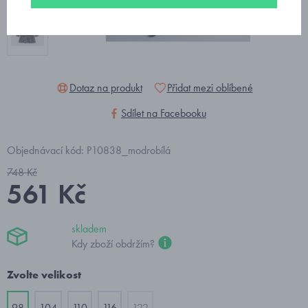
Dotaz na produkt
Přidat mezi oblíbené
Sdílet na Facebooku
Objednávací kód: P10838_modrobílá
748 Kč
561 Kč
skladem
Kdy zboží obdržím?
Zvolte velikost
98
104
110
116
122