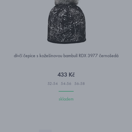
dívčí čepice s kožešinovou bambulí RDX 3977 černošedá
433 Kč
52-54
54-56
56-58
skladem