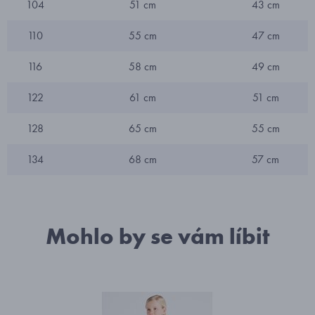
104
51 cm
43 cm
110
55 cm
47 cm
116
58 cm
49 cm
122
61 cm
51 cm
128
65 cm
55 cm
134
68 cm
57 cm
Mohlo by se vám líbit