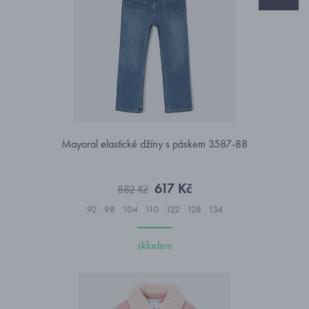
Mayoral elastické džíny s páskem 3587-88
617 Kč
882 Kč
92
98
104
110
122
128
134
skladem