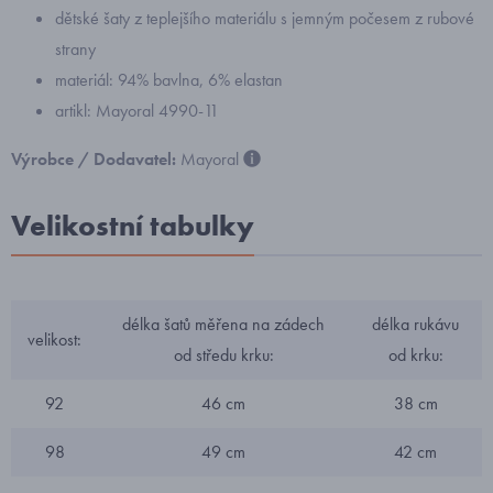
dětské šaty z teplejšího materiálu s jemným počesem z rubové
strany
materiál: 94% bavlna, 6% elastan
artikl: Mayoral 4990-11
Výrobce / Dodavatel:
Mayoral
Velikostní tabulky
délka šatů měřena na zádech
délka rukávu
velikost:
od středu krku:
od krku:
92
46 cm
38 cm
98
49 cm
42 cm