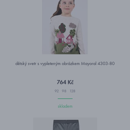
dětský svetr s vypleteným obrázkem Mayoral 4303-80
764 Kč
92
98
128
skladem