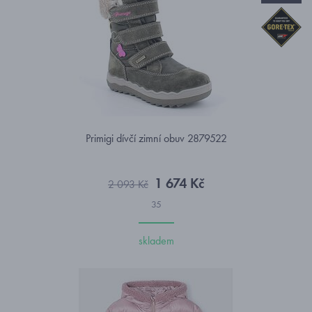
Primigi dívčí zimní obuv 2879522
1 674 Kč
2 093 Kč
35
skladem