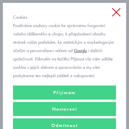
Cookies
Používáme soubory cookie ke správnému fungování
zimní
vašeho oblíbeného e-shopu, k přizpůsobení obsahu
stránek vašim potřebám, ke statistickým a marketingovým
dívčí čepice s kožešinovou
účelům a personalizaci reklam od
Googlu
i dalších
bambulí RDX 3977
společností. Kliknutím na tlačítko Přijmout vše nám udělíte
černošedá
souhlas s jejich sběrem a zpracováním a my vám
poskytneme ten nejlepší zážitek z nakupování.
Přijímám
Nastavení
Odmítnout