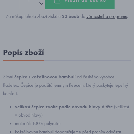
Vložit do košíku
Za nákup tohoto zboží získáte
22
bodů
do
věrnostního programu
.
Popis zboží
Zimní
čepice s kožešinovou bambulí
od českého výrobce
Radetex. Čepice je podšitá jemným fleecem, který poskytuje tepelný
komfort.
velikost čepice zvolte podle obvodu hlavy dítěte
(velikost
= obvod hlavy)
materiál: 100% polyester
kožešinovou bambuli doporučujeme před praním odvázat