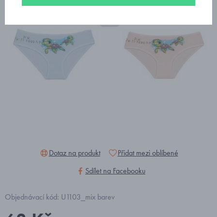
Dotaz na produkt
Přidat mezi oblíbené
Sdílet na Facebooku
Objednávací kód: U1103_mix barev