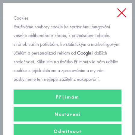
Cookies
Používáme soubory cookie ke správnému fungování
spodní kalhotky
vašeho oblíbeného e-shopu, k přizpůsobení obsahu
stránek vašim potřebám, ke statistickým a marketingovým
dětské spodní kalhoty
účelům a personalizaci reklam od
Googlu
i dalších
Donella se želvičkami
společností. Kliknutím na tlačítko Přijmout vše nám udělíte
souhlas s jejich sběrem a zpracováním a my vám
poskytneme ten nejlepší zážitek z nakupování.
Přijímám
Nastavení
Odmítnout