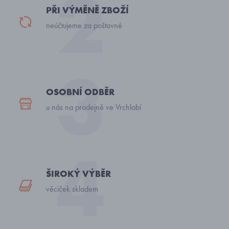
PŘI VÝMĚNĚ ZBOŽÍ
neúčtujeme za poštovné
OSOBNÍ ODBĚR
u nás na prodejně ve Vrchlabí
ŠIROKÝ VÝBĚR
věciček skladem