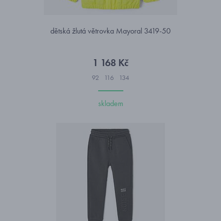
dětská žlutá větrovka Mayoral 3419-50
1 168 Kč
92
116
134
skladem