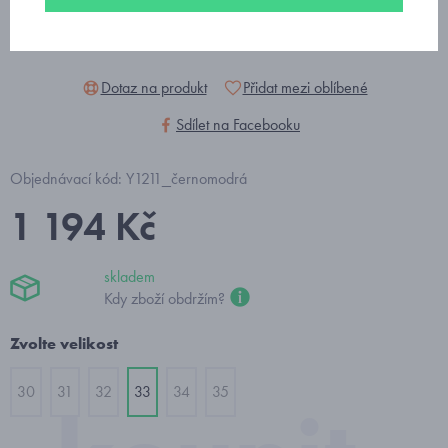
Dotaz na produkt
Přidat mezi oblíbené
Sdílet na Facebooku
Objednávací kód: Y1211_černomodrá
1 194 Kč
skladem
Kdy zboží obdržím?
Zvolte velikost
30
31
32
33
34
35