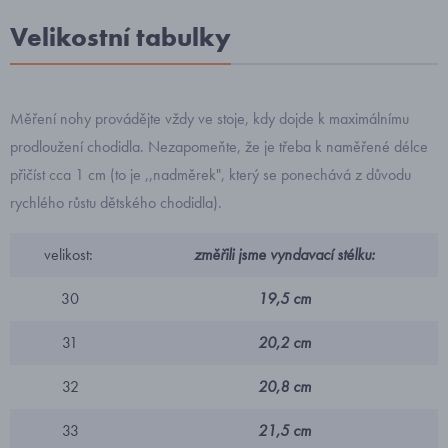
Velikostní tabulky
Měření nohy provádějte vždy ve stoje, kdy dojde k maximálnímu
prodloužení chodidla. Nezapomeňte, že je třeba k naměřené délce
přičíst cca 1 cm (to je ,,nadměrek", který se ponechává z důvodu
rychlého růstu dětského chodidla).
velikost:
změřili jsme vyndavací stélku:
30
19,5 cm
31
20,2 cm
32
20,8 cm
33
21,5 cm