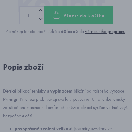
Vložit do košíku
Za nákup tohoto zboží získáte
60
bodů
do
věrnostního programu
.
Popis zboží
Dětské blikací tenisky
s vypínačem
blikání od italského výrobce
Primigi
. Při chůzi problikávají světla v pavučině. Ultra lehké tenisky
zajistí dětem maximální komfort při chůzi a blikací systém ve tmě zvýší
bezpečnost dětí.
pro správné zvolení velikosti
jsou míry uvedeny ve