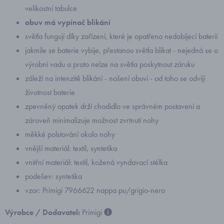
velikostní tabulce
obuv má vypínač blikání
světla fungují díky zařízení, které je opatřeno nedobíjecí baterií
jakmile se baterie vybije, přestanou světla blikat - nejedná se o
výrobní vadu a proto nelze na světla poskytnout záruku
záleží na intenzitě blikání - nošení obuvi - od toho se odvíjí
životnost baterie
zpevněný opatek drží chodidlo ve správném postavení a
zároveň minimalizuje možnost zvrtnutí nohy
měkké polstování okolo nohy
vnější materiál: textil, syntetika
vnitřní materiál: textil, kožená vyndavací stélka
podešev: syntetika
vzor: Primigi 7966622 nappa pu/grigio-nero
Výrobce / Dodavatel:
Primigi