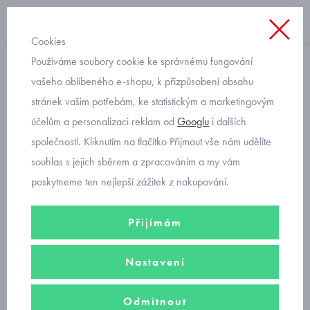
Cookies
Používáme soubory cookie ke správnému fungování
blikací
vašeho oblíbeného e-shopu, k přizpůsobení obsahu
stránek vašim potřebám, ke statistickým a marketingovým
dětské svítící boty Primigi
účelům a personalizaci reklam od
Googlu
i dalších
7966622
společností. Kliknutím na tlačítko Přijmout vše nám udělíte
souhlas s jejich sběrem a zpracováním a my vám
poskytneme ten nejlepší zážitek z nakupování.
Přijímám
Nastavení
Odmítnout