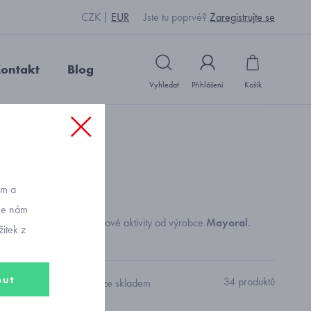
CZK
EUR
Jste tu poprvé?
Zaregistrujte se
ontakt
Blog
Vyhledat
Přihlášení
Košík
ům a
vše nám
ětské šortky pro volnočasové aktivity od výrobce
Mayoral
.
itek z
out
34 produktů
Pouze skladem