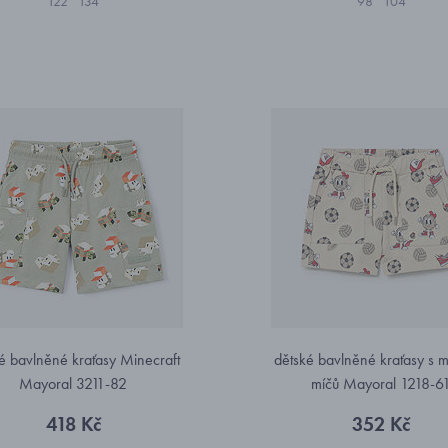
122
134
98
104
é bavlněné kraťasy Minecraft
dětské bavlněné kraťasy s 
Mayoral 3211-82
míčů Mayoral 1218-6
418 Kč
352 Kč