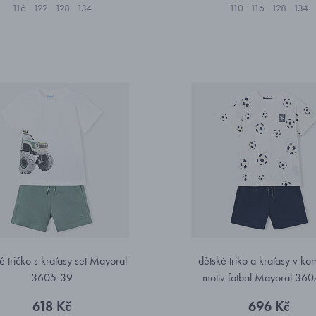
116
122
128
134
110
116
128
134
é tričko s kraťasy set Mayoral
dětské triko a kraťasy v ko
3605-39
motiv fotbal Mayoral 36
618 Kč
696 Kč