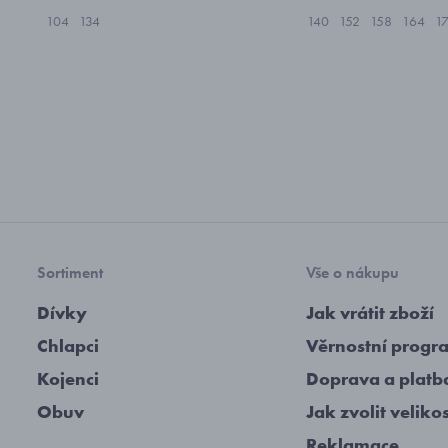
104
134
140
152
158
164
1
Sortiment
Vše o nákupu
Dívky
Jak vrátit zboží
Chlapci
Věrnostní progr
Kojenci
Doprava a platb
Obuv
Jak zvolit veliko
Reklamace