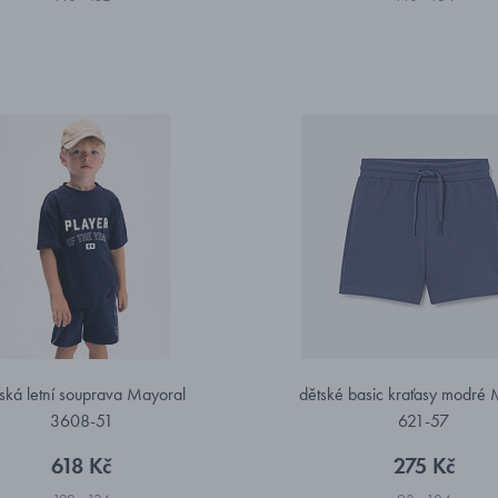
ská letní souprava Mayoral
dětské basic kraťasy modré 
3608-51
621-57
618 Kč
275 Kč