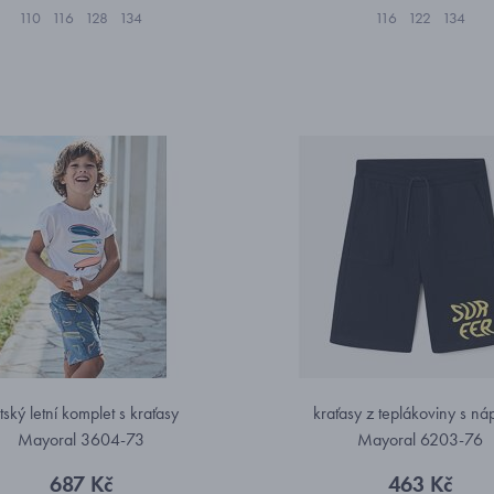
110
116
128
134
116
122
134
tský letní komplet s kraťasy
kraťasy z teplákoviny s ná
Mayoral 3604-73
Mayoral 6203-76
687 Kč
463 Kč