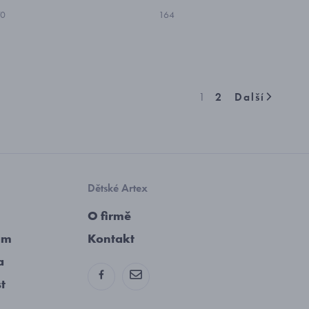
70
164
1
2
Další
Dětské Artex
O firmě
am
Kontakt
a
st