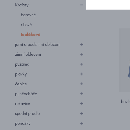
Kraťasy
barevné
riflové
teplákové
jarní a podzimní oblečení
zimní oblečení
pyžama
plavky
čepice
punčocháče
bavl
rukavice
spodní prádlo
ponožky