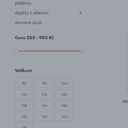
pláštěnky
doplňky k oblečení
zlevněné zboží
Cena
253
-
953
Kč
Velikost
92
98
104
110
116
122
dět
128
134
140
152
158
164
170