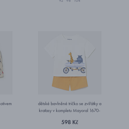
92
98
104
motivem
dětské bavlněné tričko se zvířátky a
1
kraťasy v kompletu Mayoral 1670-
44
598 Kč