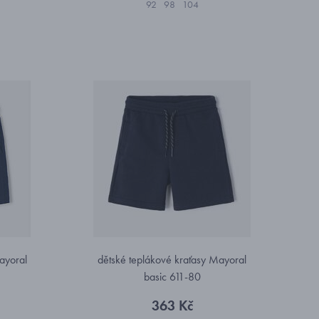
92
98
104
ayoral
dětské teplákové kraťasy Mayoral
basic 611-80
363 Kč