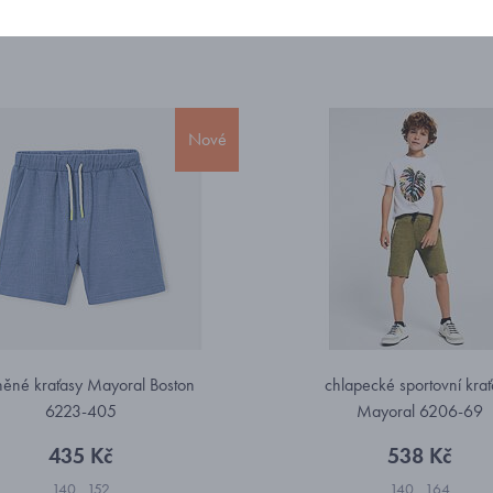
Nové
něné kraťasy Mayoral Boston
chlapecké sportovní kra
6223-405
Mayoral 6206-69
435 Kč
538 Kč
140
152
140
164