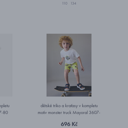
110
134
mpletu
dětské triko a kraťasy v kompletu
07-80
motiv monster truck Mayoral 3607-
81
696 Kč