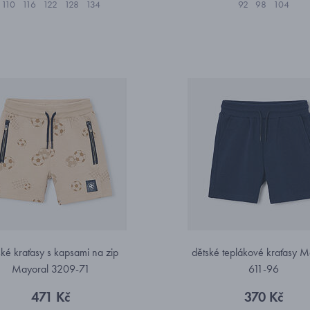
110
116
122
128
134
92
98
104
ské kraťasy s kapsami na zip
dětské teplákové kraťasy M
Mayoral 3209-71
611-96
471 Kč
370 Kč