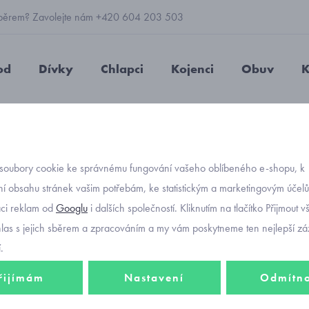
 výběrem? Zavolejte nám +420 604 203 503
od
Dívky
Chlapci
Kojenci
Obuv
K
pecké teplákové kraťasy
soubory cookie ke správnému fungování vašeho oblíbeného e-shopu, k
í obsahu stránek vašim potřebám, ke statistickým a marketingovým účel
aci reklam od
Googlu
i dalších společností. Kliknutím na tlačítko Přijmout 
eplákové kraťasy
z kvalitních úpletových materiálů
do velikosti 170
. D
hlas s jejich sběrem a zpracováním a my vám poskytneme ten nejlepší záž
.
řijímám
Nastavení
Odmítn
e
eme
Nejprodávanější
Od nejlevnějšího
Od nejdražšího