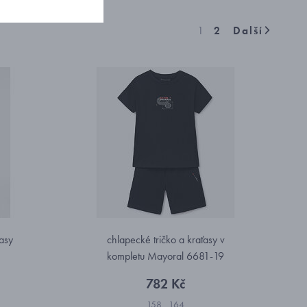
1
2
Další
ťasy
chlapecké tričko a kraťasy v
kompletu Mayoral 6681-19
782 Kč
158
164