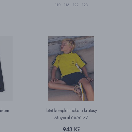
110
116
122
128
pisem
letní komplet tričko a kraťasy
Mayoral 6656-77
943 Kč