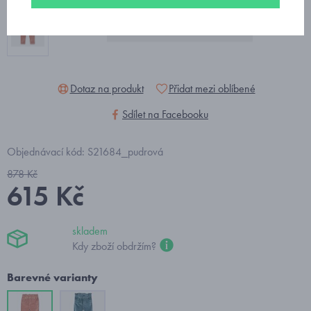
Dotaz na produkt
Přidat mezi oblíbené
Sdílet na Facebooku
Objednávací kód: S21684_pudrová
878 Kč
615 Kč
skladem
Kdy zboží obdržím?
Barevné varianty