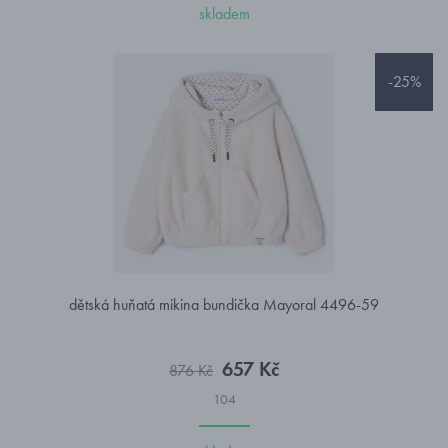
skladem
-25%
dětská huňatá mikina bundička Mayoral 4496-59
657 Kč
876 Kč
104