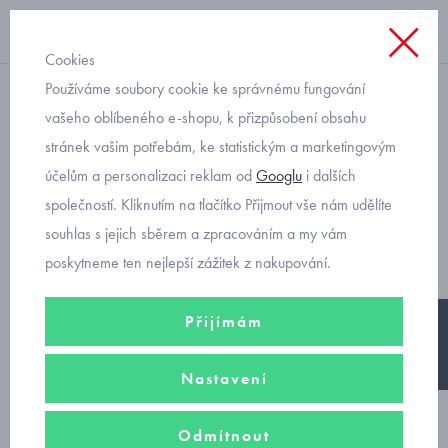
Cookies
Používáme soubory cookie ke správnému fungování
teplé
vašeho oblíbeného e-shopu, k přizpůsobení obsahu
stránek vašim potřebám, ke statistickým a marketingovým
dětské teplé kalhoty s
účelům a personalizaci reklam od
Googlu
i dalších
vyšším pasem Mayoral
společností. Kliknutím na tlačítko Přijmout vše nám udělíte
4504-47
souhlas s jejich sběrem a zpracováním a my vám
poskytneme ten nejlepší zážitek z nakupování.
Přijímám
-30%
Nastavení
Odmítnout