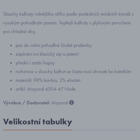
Slouchy kalhoty volnějšího střihu podle posledních módních trendů s
vysokým pohodlným pasem. Teplejší kalhoty s plyšovým povrchem
pro chladné dny.
pas do velmi pohodlné široké pruženky
zapínání na klasický zip a patent
přední i zadní kapsy
nohavice u slouchy kalhot se často nosí ohrnuté ke kotníkům
materiál: 98% bavlna, 2% elastan
artikl: Mayoral 4504-47 Nude
Výrobce / Dodavatel:
Mayoral
Velikostní tabulky