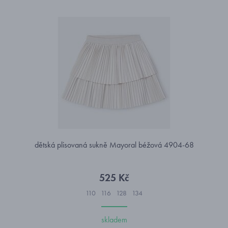
dětská plisovaná sukně Mayoral béžová 4904-68
525 Kč
110
116
128
134
skladem