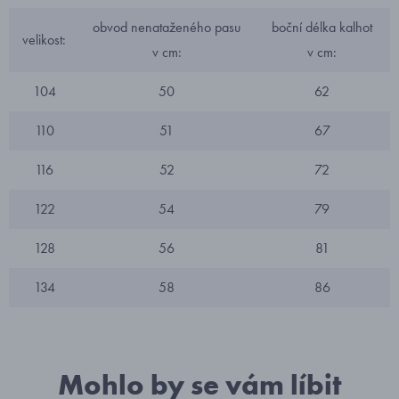
obvod nenataženého pasu
boční délka kalhot
velikost:
v cm:
v cm:
104
50
62
110
51
67
116
52
72
122
54
79
128
56
81
134
58
86
Mohlo by se vám líbit