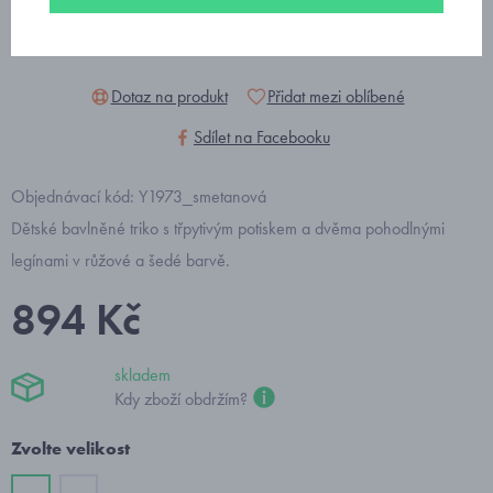
Dotaz na produkt
Přidat mezi oblíbené
Sdílet na Facebooku
Objednávací kód: Y1973_smetanová
Dětské bavlněné triko s třpytivým potiskem a dvěma pohodlnými
legínami v růžové a šedé barvě.
894 Kč
skladem
Kdy zboží obdržím?
Zvolte velikost