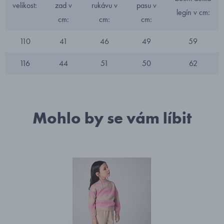
velikost:
zad v
rukávu v
pasu v
legín v cm:
cm:
cm:
cm:
110
41
46
49
59
116
44
51
50
62
Mohlo by se vám líbit