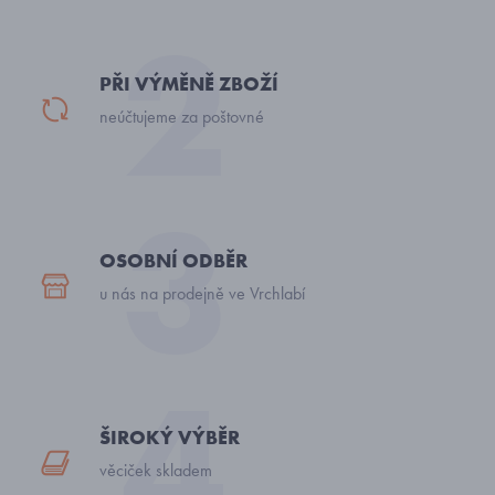
PŘI VÝMĚNĚ ZBOŽÍ
neúčtujeme za poštovné
OSOBNÍ ODBĚR
u nás na prodejně ve Vrchlabí
ŠIROKÝ VÝBĚR
věciček skladem