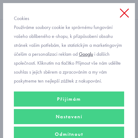
Cookies
Používáme soubory cookie ke správnému fungování
s legínami
vašeho oblíbeného e-shopu, k přizpůsobení obsahu
stránek vašim potřebám, ke statistickým a marketingovým
dětské triko a dvoje legíny
účelům a personalizaci reklam od
Googlu
i dalších
Mayoral 4724-47
společností. Kliknutím na tlačítko Přijmout vše nám udělíte
souhlas s jejich sběrem a zpracováním a my vám
poskytneme ten nejlepší zážitek z nakupování.
Přijímám
Nastavení
Odmítnout