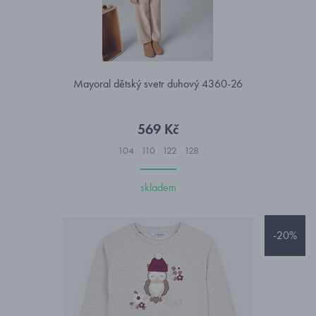
Mayoral dětský svetr duhový 4360-26
569 Kč
104
110
122
128
skladem
-20%