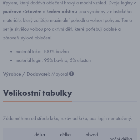
třpytem, který dodává oblečení hravý a módní vzhled. Dvoje legíny v
pudrově růžovém
a
šedém odstínu
jsou vyrobeny z elastického
materiálu, který zajišťuje maximální pohodlí a volnost pohybu. Tento
set je skvělou volbou pro aktivní děti, které potřebují odolné a
zároveň stylové oblečení.
materiál trika: 100% bavlna
materiál legín: 95% bavlna, 5% elastan
Výrobce / Dodavatel:
Mayoral
Velikostní tabulky
Záda měřena od středu krku, rukáv od krku, pas legín nenatažený.
délka
délka
obvod
boční délka