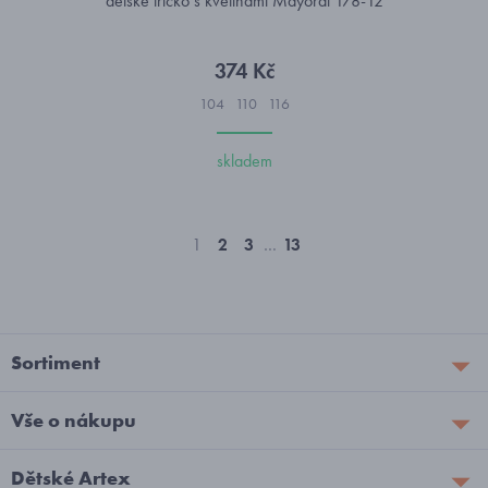
dětské tričko s květinami Mayoral 178-12
374 Kč
104
110
116
skladem
1
2
3
…
13
Sortiment
Vše o nákupu
Dětské Artex