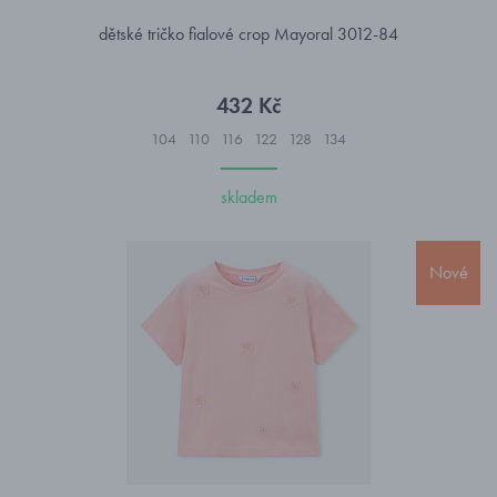
dětské tričko fialové crop Mayoral 3012-84
432 Kč
104
110
116
122
128
134
skladem
Nové