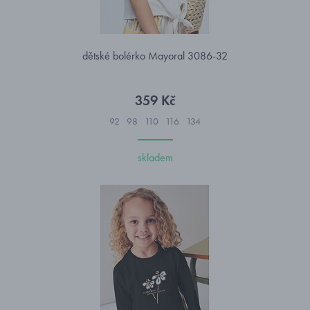
dětské bolérko Mayoral 3086-32
359 Kč
92
98
110
116
134
skladem