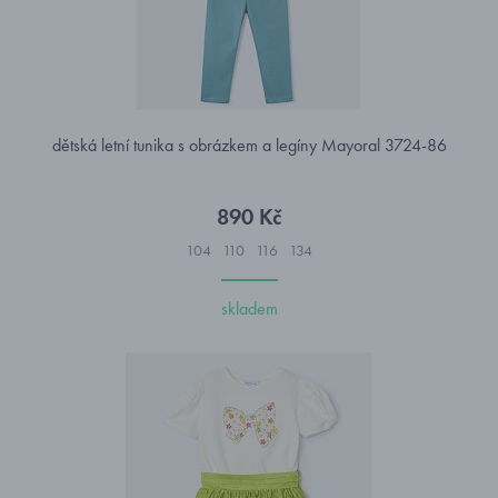
dětská letní tunika s obrázkem a legíny Mayoral 3724-86
890 Kč
104
110
116
134
skladem