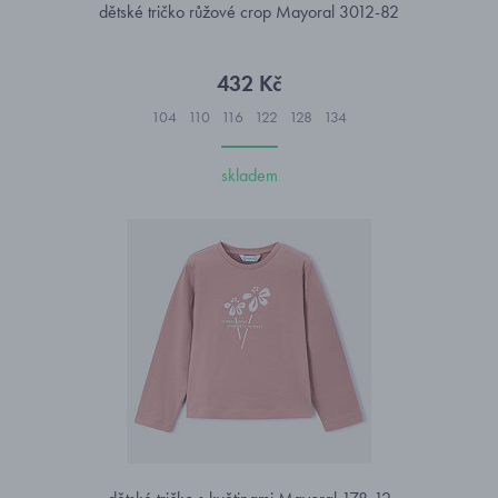
dětské tričko růžové crop Mayoral 3012-82
432 Kč
104
110
116
122
128
134
skladem