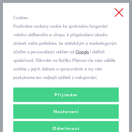
Cookies
Používáme soubory cookie ke správnému fungování
dívky
vašeho oblíbeného e-shopu, k přizpůsobení obsahu
stránek vašim potřebám, ke statistickým a marketingovým
dívčí trička
účelům a personalizaci reklam od
Googlu
i dalších
společností. Kliknutím na tlačítko Přijmout vše nám udělíte
Mayoral dívčí trička
a halenky
se vyznačují vyjímečným
souhlas s jejich sběrem a zpracováním a my vám
vzhledem, kvalitou a příjemnými materiály. V nabídce dívčí
trička s
poskytneme ten nejlepší zážitek z nakupování.
krátkým
i
dlouhým rukávem
od velikosti 92 až po velikost 170,
což odpovídá věku od 2 do 18 let.
Přijímám
Nastavení
dívčí trička s krátkým rukávem
Odmítnout