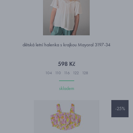
dětská letní halenka s krajkou Mayoral 3197-34
598 Kč
104
110
116
122
128
skladem
-25%