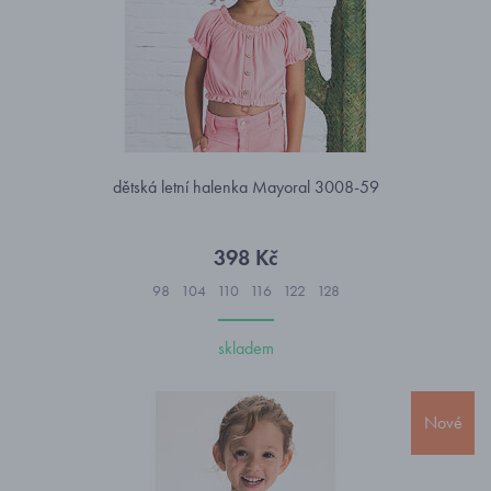
dětská letní halenka Mayoral 3008-59
398 Kč
98
104
110
116
122
128
skladem
Nové