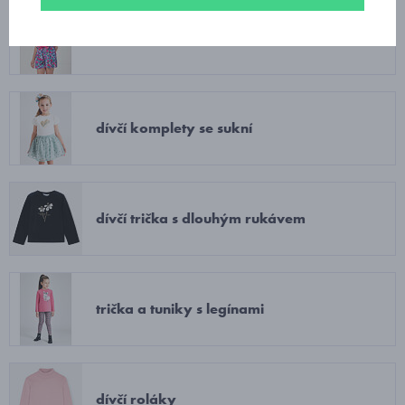
dívčí letní komplety
dívčí komplety se sukní
dívčí trička s dlouhým rukávem
trička a tuniky s legínami
dívčí roláky