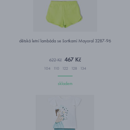
dětská letní lambáda se šortkami Mayoral 3287-96
467 Kč
622 Kč
104
110
122
128
134
skladem