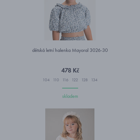
dětská letní halenka Mayoral 3026-30
478 Kč
104
110
116
122
128
134
skladem