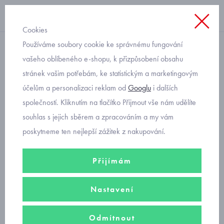
Cookies
Používáme soubory cookie ke správnému fungování
s dlouhým rukávem
vašeho oblíbeného e-shopu, k přizpůsobení obsahu
stránek vašim potřebám, ke statistickým a marketingovým
dětské triko kosmonaut
účelům a personalizaci reklam od
Googlu
i dalších
Mayoral 4089
společností. Kliknutím na tlačítko Přijmout vše nám udělíte
souhlas s jejich sběrem a zpracováním a my vám
poskytneme ten nejlepší zážitek z nakupování.
Přijímám
Nastavení
Odmítnout