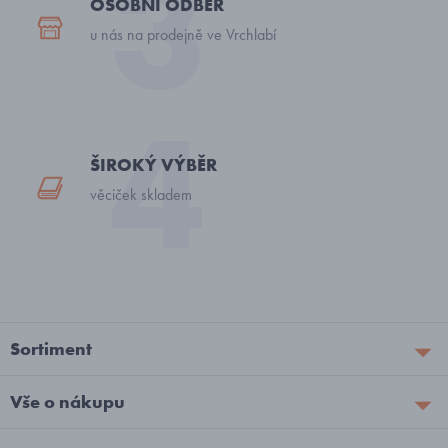
OSOBNÍ ODBĚR
u nás na prodejně ve Vrchlabí
ŠIROKÝ VÝBĚR
věciček skladem
Sortiment
Vše o nákupu