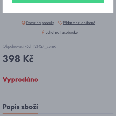
Dotaz na produkt
Přidat mezi oblíbené
Sdílet na Facebooku
Objednávací kód: P21427_černá
398 Kč
Vyprodáno
Popis zboží