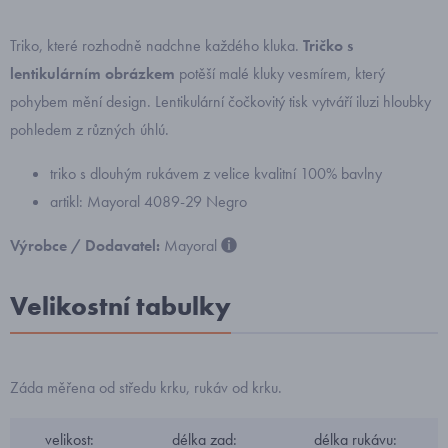
Triko, které rozhodně nadchne každého kluka.
Tričko s
lentikulárním obrázkem
potěší malé kluky vesmírem, který
pohybem mění design. Lentikulární čočkovitý tisk vytváří iluzi hloubky
pohledem z různých úhlú.
triko s dlouhým rukávem z velice kvalitní 100% bavlny
artikl: Mayoral 4089-29 Negro
Výrobce / Dodavatel:
Mayoral
Velikostní tabulky
Záda měřena od středu krku, rukáv od krku.
velikost:
délka zad:
délka rukávu: