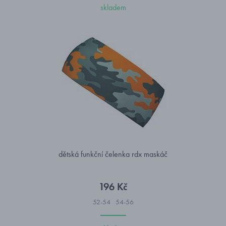
skladem
dětská funkční čelenka rdx maskáč
196 Kč
52-54
54-56