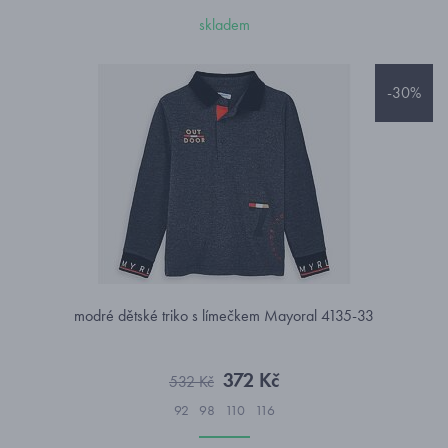
skladem
-30%
modré dětské triko s límečkem Mayoral 4135-33
372 Kč
532 Kč
92
98
110
116