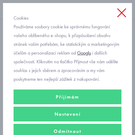
Cookies
Používáme soubory cookie ke správnému fungování
Svetry
vašeho oblíbeného e-shopu, k přizpůsobení obsahu
stránek vašim potřebám, ke statistickým a marketingovým
svetr na zip s vlnou pro
účelům a personalizaci reklam od
Googlu
i dalších
kluky Mayoral 327
společností. Kliknutím na tlačítko Přijmout vše nám udělíte
souhlas s jejich sběrem a zpracováním a my vám
poskytneme ten nejlepší zážitek z nakupování.
Přijímám
Nastavení
Odmítnout