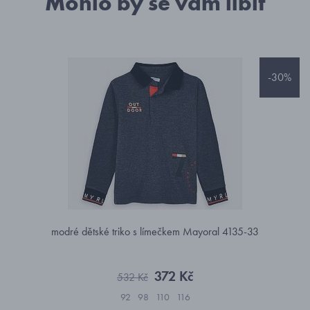
Mohlo by se vám líbit
-30%
modré dětské triko s límečkem Mayoral 4135-33
372 Kč
532 Kč
92
98
110
116