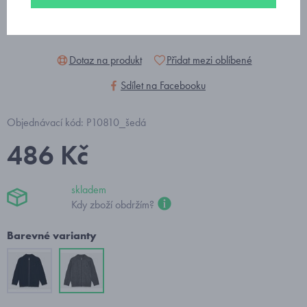
Dotaz na produkt
Přidat mezi oblíbené
Sdílet na Facebooku
Objednávací kód: P10810_šedá
486 Kč
skladem
Kdy zboží obdržím?
Barevné varianty