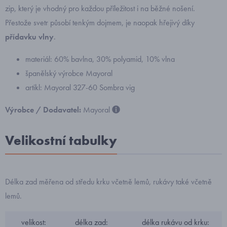
zip, který je vhodný pro každou příležitost i na běžné nošení.
Přestože svetr působí tenkým dojmem, je naopak hřejivý díky
přídavku vlny
.
materiál: 60% bavlna, 30% polyamid, 10% vlna
španělský výrobce Mayoral
artikl: Mayoral 327-60 Sombra vig
Výrobce / Dodavatel:
Mayoral
Velikostní tabulky
Délka zad měřena od středu krku včetně lemů, rukávy také včetně
lemů.
velikost:
délka zad:
délka rukávu od krku: