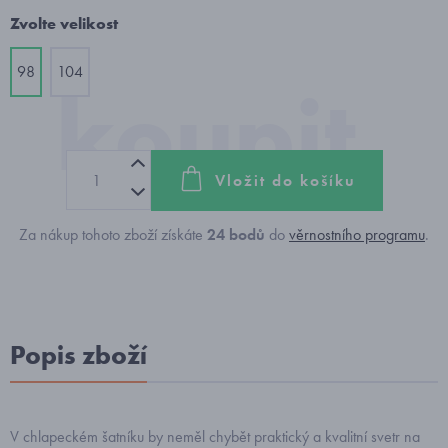
Zvolte velikost
98
104
Vložit do košíku
Za nákup tohoto zboží získáte
24
bodů
do
věrnostního programu
.
Popis zboží
V chlapeckém šatníku by neměl chybět praktický a kvalitní svetr na