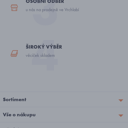
OSOBNÍ ODBĚR
u nás na prodejně ve Vrchlabí
ŠIROKÝ VÝBĚR
věciček skladem
Sortiment
Vše o nákupu