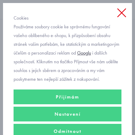
Cookies
Používáme soubory cookie ke správnému fungování
s dlouhým rukávem
vašeho oblíbeného e-shopu, k přizpůsobení obsahu
stránek vašim potřebám, ke statistickým a marketingovým
dětské triko s autem
účelům a personalizaci reklam od
Googlu
i dalších
Mayoral 4052-77
společností. Kliknutím na tlačítko Přijmout vše nám udělíte
souhlas s jejich sběrem a zpracováním a my vám
poskytneme ten nejlepší zážitek z nakupování.
Přijímám
Nastavení
Odmítnout