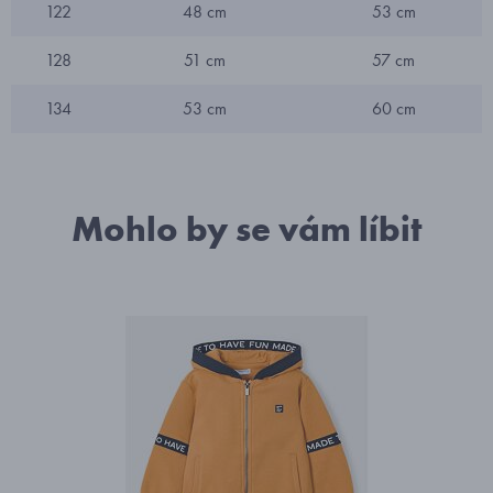
122
48 cm
53 cm
128
51 cm
57 cm
134
53 cm
60 cm
Mohlo by se vám líbit