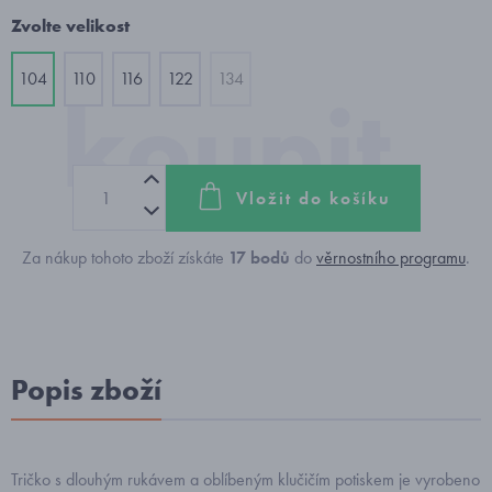
Zvolte velikost
104
110
116
122
134
Vložit do košíku
Za nákup tohoto zboží získáte
17
bodů
do
věrnostního programu
.
Popis zboží
Tričko s dlouhým rukávem a oblíbeným klučičím potiskem je vyrobeno