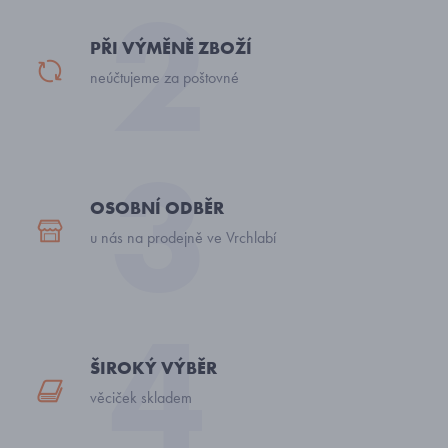
PŘI VÝMĚNĚ ZBOŽÍ
neúčtujeme za poštovné
OSOBNÍ ODBĚR
u nás na prodejně ve Vrchlabí
ŠIROKÝ VÝBĚR
věciček skladem