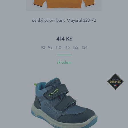
dětský pulovr basic Mayoral 323-72
414 Kč
92
98
110
116
122
134
skladem