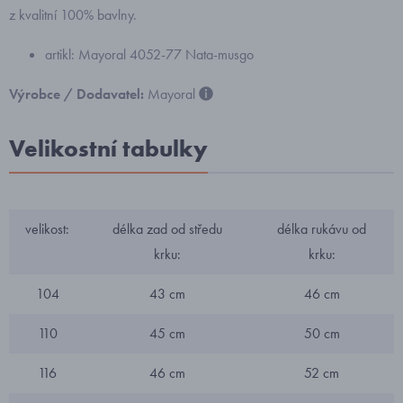
z kvalitní 100% bavlny.
artikl: Mayoral 4052-77 Nata-musgo
Výrobce / Dodavatel:
Mayoral
Velikostní tabulky
velikost:
délka zad od středu
délka rukávu od
krku:
krku:
104
43 cm
46 cm
110
45 cm
50 cm
116
46 cm
52 cm