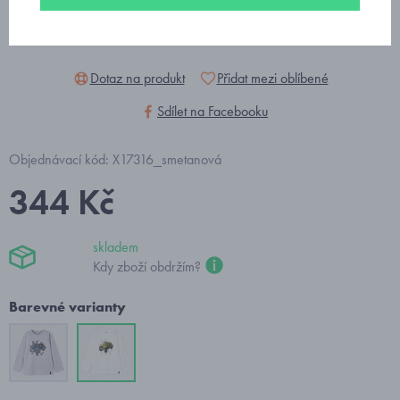
Dotaz na produkt
Přidat mezi oblíbené
Sdílet na Facebooku
Objednávací kód: X17316_smetanová
344 Kč
skladem
Kdy zboží obdržím?
Barevné varianty