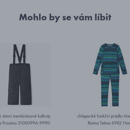
Mohlo by se vám líbit
é zimní membránové kalhoty
chlapecké funkční prádlo Mer
a Proxima 5100099A-9990
Reima Taitoa 6982 Na