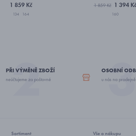
1 859 Kč
1 394 K
1 859 Kč
134
164
160
PŘI VÝMĚNĚ ZBOŽÍ
OSOBNÍ ODB
neúčtujeme za poštovné
u nás na prodejně
Sortiment
Vše o nákupu