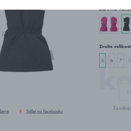
Barevné varia
Zvolte velikost
5
6
7
8
Za nákup 
íbené
Sdílet na Facebooku