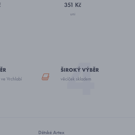
č
351 Kč
uni
ĚR
ŠIROKÝ VÝBĚR
 ve Vrchlabí
věciček skladem
Dětské Artex