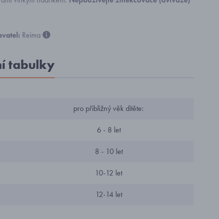
vatel:
Reima
ní tabulky
pro přibližný věk dítěte:
6 - 8 let
8 - 10 let
10-12 let
12-14 let