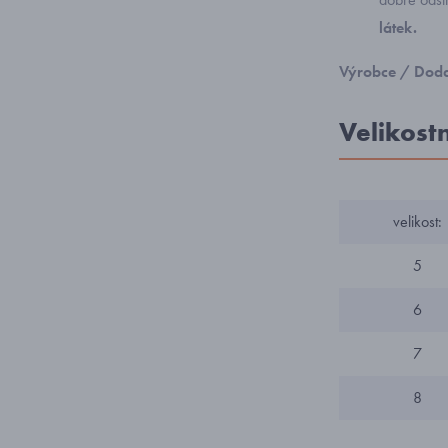
látek.
Výrobce / Doda
Velikost
velikost:
5
6
7
8