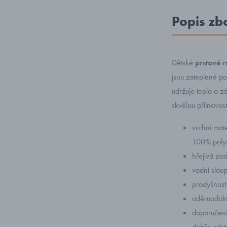
Popis zb
Dětské
prstové 
jsou zateplené po
udržuje teplo a z
skvělou přilnavost
vrchní mat
100% poly
hřejivá po
vodní slo
prodyšnos
oděruodol
doporučení:
dobře odst