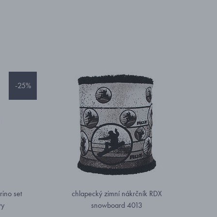
-25%
ino set
chlapecký zimní nákrčník RDX
vy
snowboard 4013