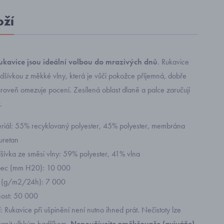
oží
rukavice jsou ideální volbou do mrazivých dnů
. Rukavice
dšívkou z měkké vlny, která je vůči pokožce příjemná, dobře
ároveň omezuje pocení. Zesílená oblast dlaně a palce zaručují
.
eriál: 55% recyklovaný polyester, 45% polyester, membrána
uretan
dšívka ze směsi vlny: 59% polyester, 41% vlna
upec (mm H20): 10 000
t (g/m2/24h): 7 000
nost: 50 000
 Rukavice při ušpinění není nutno ihned prát. Nečistoty lze
ranit vlhkým hadříkem.
Nepoužívejte změkčovače (aviváže)