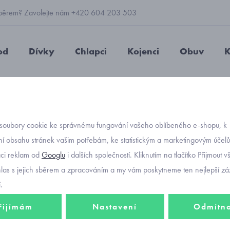
 výběrem? Zavolejte nám +420 604 203 503
od
Dívky
Chlapci
Kojenci
Obuv
K
 rukavice prstové Reima Milne 5300108B-9990
soubory cookie ke správnému fungování vašeho oblíbeného e-shopu, k
Objednávací kód
dětské
í obsahu stránek vašim potřebám, ke statistickým a marketingovým účel
aci reklam od
Googlu
i dalších společností. Kliknutím na tlačítko Přijmout 
Reima 
hlas s jejich sběrem a zpracováním a my vám poskytneme ten nejlepší záž
.
řijímám
Nastavení
Odmítn
892 K