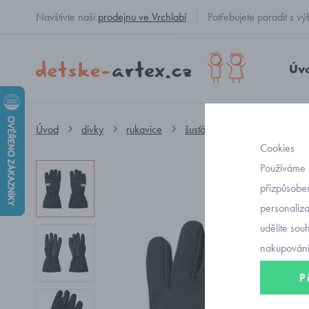
Navštivte naši
prodejnu ve Vrchlabí
Potřebujete poradit s
Úv
Úvod
dívky
rukavice
šusťákové
dětské zimní
Cookies
Používáme 
přizpůsoben
personaliz
udělíte sou
nakupování
P