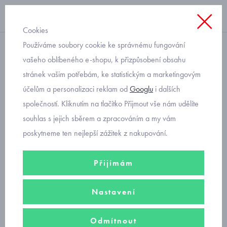
Cookies
Používáme soubory cookie ke správnému fungování
s krátkým rukávem
vašeho oblíbeného e-shopu, k přizpůsobení obsahu
stránek vašim potřebám, ke statistickým a marketingovým
dětský pletený letní top
účelům a personalizaci reklam od
Googlu
i dalších
Mayoral 3024-58
společností. Kliknutím na tlačítko Přijmout vše nám udělíte
souhlas s jejich sběrem a zpracováním a my vám
poskytneme ten nejlepší zážitek z nakupování.
Přijímám
Nastavení
Odmítnout