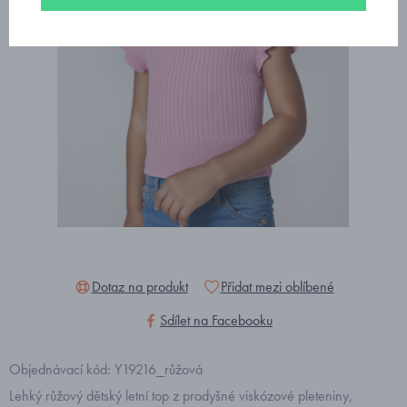
Dotaz na produkt
Přidat mezi oblíbené
Sdílet na Facebooku
Objednávací kód: Y19216_růžová
Lehký růžový dětský letní top z prodyšné viskózové pleteniny,