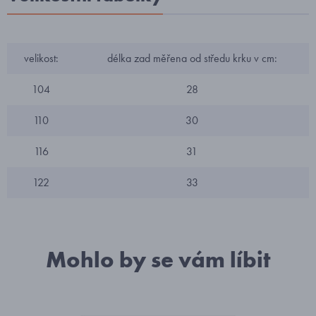
velikost:
délka zad měřena od středu krku v cm:
104
28
110
30
116
31
122
33
Mohlo by se vám líbit