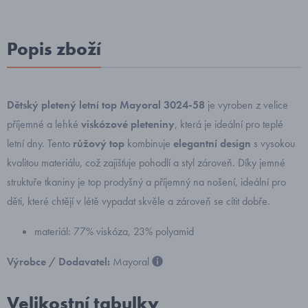
Popis zboží
Dětský pletený letní top Mayoral 3024-58
je vyroben z velice
příjemné a lehké
viskózové pleteniny
, která je ideální pro teplé
letní dny. Tento
růžový top
kombinuje
elegantní design
s vysokou
kvalitou materiálu, což zajišťuje pohodlí a styl zároveň. Díky jemné
struktuře tkaniny je top prodyšný a příjemný na nošení, ideální pro
děti, které chtějí v létě vypadat skvěle a zároveň se cítit dobře.
materiál: 77% viskóza, 23% polyamid
Výrobce / Dodavatel:
Mayoral
Velikostní tabulky