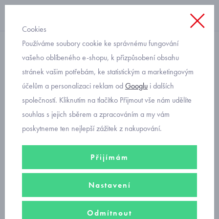
Cookies
Používáme soubory cookie ke správnému fungování
nákrčníky
vašeho oblíbeného e-shopu, k přizpůsobení obsahu
stránek vašim potřebám, ke statistickým a marketingovým
dětský pletený nákrčník
účelům a personalizaci reklam od
Googlu
i dalších
modrý Pletex od 2 do 6 let
společností. Kliknutím na tlačítko Přijmout vše nám udělíte
souhlas s jejich sběrem a zpracováním a my vám
poskytneme ten nejlepší zážitek z nakupování.
Přijímám
Nastavení
Odmítnout