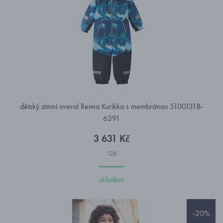
dětský zimní overal Reima Kurikka s membránou 5100131B-
6391
3 631 Kč
128
skladem
-20%