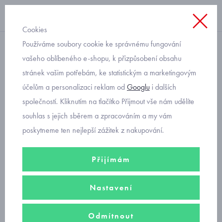
Cookies
Používáme soubory cookie ke správnému fungování
bavlněné
vašeho oblíbeného e-shopu, k přizpůsobení obsahu
stránek vašim potřebám, ke statistickým a marketingovým
dívčí bavlněná čepice se
účelům a personalizaci reklam od
Googlu
i dalších
srdíčky RDX 0604
společností. Kliknutím na tlačítko Přijmout vše nám udělíte
souhlas s jejich sběrem a zpracováním a my vám
poskytneme ten nejlepší zážitek z nakupování.
Přijímám
Nastavení
Odmítnout