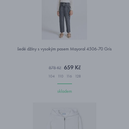
šedé džíny s vysokým pasem Mayoral 4506-70 Gris
659 Kč
878 Kč
104
110
116
128
skladem