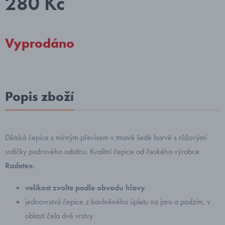
280 Kč
Vyprodáno
Popis zboží
Dětská čepice s mírným převisem v tmavě šedé barvě s růžovými
srdíčky pudrového odstínu. Kvalitní čepice od českého výrobce
Radetex
.
velikost zvolte podle obvodu hlavy
jednovrstvá čepice z bavlněného úpletu na jaro a podzim, v
oblasti čela dvě vrstvy