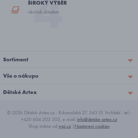
ŠIROKÝ VÝBĚR
věciček skladem
Sortiment
Vše o nákupu
Dětské Artex
© 2026 Dětské-Artex.cz - Krkonošská 27, 543 01 Vrchlabí - tel.:
+420 604 203 503, e-mail:
info@detske-artex.cz
Shop máme od
wpj.cz
|
Nastavení cookies