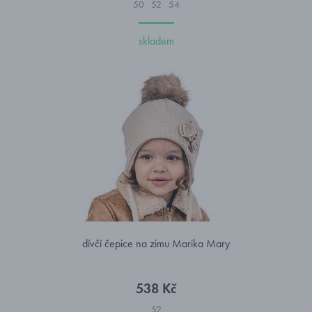
50
52
54
skladem
dívčí čepice na zimu Marika Mary
538 Kč
52