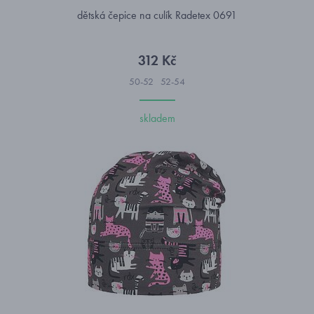
dětská čepice na culík Radetex 0691
312 Kč
50-52
52-54
skladem