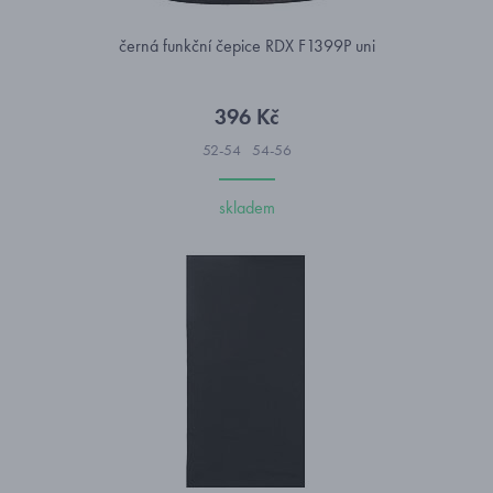
černá funkční čepice RDX F1399P uni
396 Kč
52-54
54-56
skladem