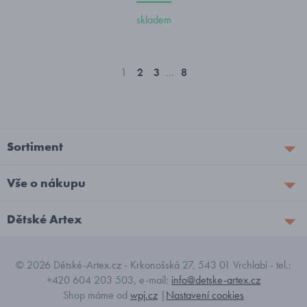
skladem
1
2
3
…
8
Sortiment
Vše o nákupu
Dětské Artex
© 2026 Dětské-Artex.cz - Krkonošská 27, 543 01 Vrchlabí - tel.:
+420 604 203 503, e-mail:
info@detske-artex.cz
Shop máme od
wpj.cz
|
Nastavení cookies