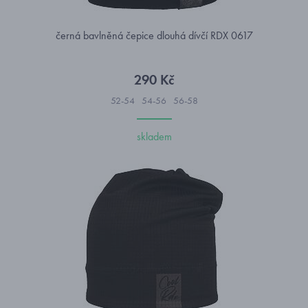
černá bavlněná čepice dlouhá dívčí RDX 0617
290 Kč
52-54
54-56
56-58
skladem