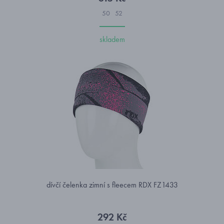
50
52
skladem
dívčí čelenka zimní s fleecem RDX FZ1433
292 Kč