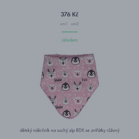
376 Kč
uni1
uni2
skladem
dětský nákrčník na suchý zip RDX se zvířátky růžový