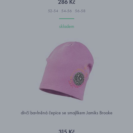
286 Kč
52-54
54-56
56-58
skladem
dívčí bavlněná čepice se smajlíkem Jamiks Brooke
315 Kč