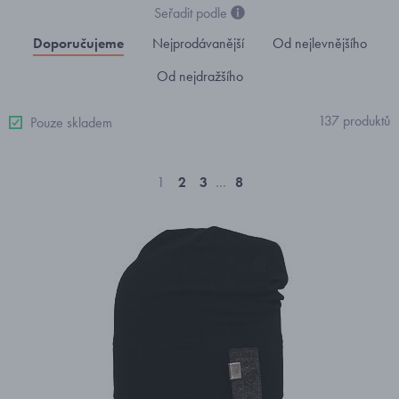
Seřadit podle
Doporučujeme
Nejprodávanější
Od nejlevnějšího
Od nejdražšího
137 produktů
Pouze skladem
1
2
3
…
8