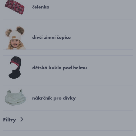
čelenka
dívčí zimní čepice
dětská kukla pod helmu
nákrčník pro dívky
Filtry