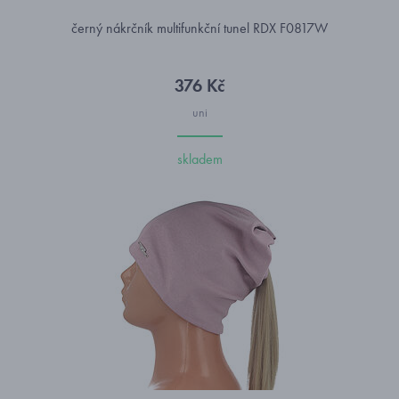
černý nákrčník multifunkční tunel RDX F0817W
376 Kč
uni
skladem