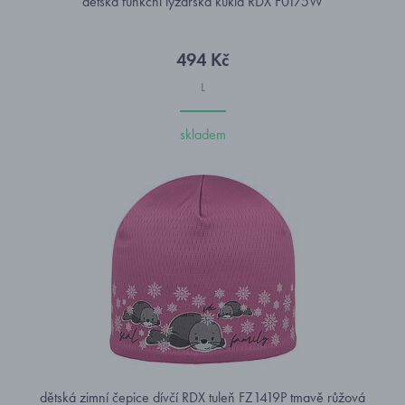
dětská funkční lyžařská kukla RDX F0175W
494 Kč
L
skladem
dětská zimní čepice dívčí RDX tuleň FZ1419P tmavě růžová