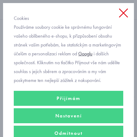
Cookies
Používáme soubory cookie ke správnému fungování
dívky
vašeho oblíbeného e-shopu, k přizpůsobení obsahu
stránek vašim potřebám, ke statistickým a marketingovým
dívčí čepice
účelům a personalizaci reklam od
Googlu
i dalších
společností. Kliknutím na tlačítko Přijmout vše nám udělíte
Dívčí čepice RDX, Capu, Marika
a dalších předních výrobců. V
souhlas s jejich sběrem a zpracováním a my vám
nabídce
bavlněné
čepice,
funkční
čepice RDX zateplené
i
poskytneme ten nejlepší zážitek z nakupování.
nezateplené
, dívčí
softshellové
čepice
Fantom
, kvalitní
letní
i
zimní
čepice
, dívčí funkční
kukly
,
čelenky
a nákrčníky. Velikost
Přijímám
čepice zvolte podle obvodu hlavy.
Nastavení
dívčí čepice letní
Odmítnout