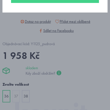
Dotaz na produkt
Přidat mezi oblíbené
Sdílet na Facebooku
Objednávací kód: Y1125_pudrová
1 958 Kč
skladem
Kdy zboží obdržím?
Zvolte velikost
36
37
38