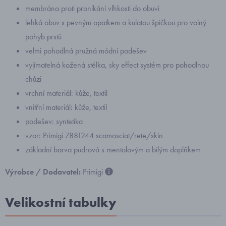
membrána proti pronikání vlhkosti do obuvi
lehká obuv s pevným opatkem a kulatou špičkou pro volný
pohyb prstů
velmi pohodlná pružná módní podešev
vyjímatelná kožená stélka, sky effect systém pro pohodlnou
chůzi
vrchní materiál: kůže, textil
vnitřní materiál: kůže, textil
podešev: syntetika
vzor: Primigi 7881244 scamosciat/rete/skin
základní barva pudrová s mentolovým a bílým doplňkem
Výrobce / Dodavatel:
Primigi
Velikostní tabulky