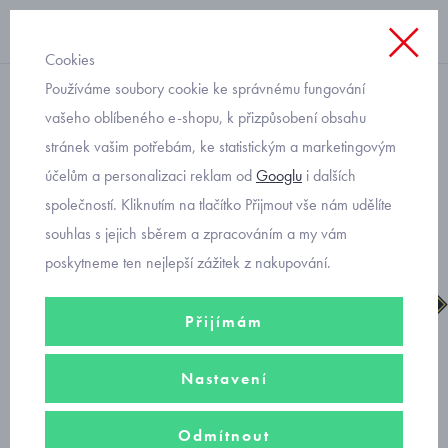
Cookies
Používáme soubory cookie ke správnému fungování
dívčí
vašeho oblíbeného e-shopu, k přizpůsobení obsahu
stránek vašim potřebám, ke statistickým a marketingovým
dívčí celoroční obuv Primigi
účelům a personalizaci reklam od
Googlu
i dalších
7881244
společností. Kliknutím na tlačítko Přijmout vše nám udělíte
souhlas s jejich sběrem a zpracováním a my vám
poskytneme ten nejlepší zážitek z nakupování.
Přijímám
Nastavení
Odmítnout