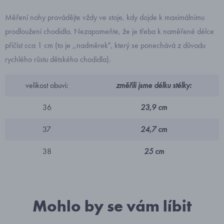
Měření nohy provádějte vždy ve stoje, kdy dojde k maximálnímu
prodloužení chodidla. Nezapomeňte, že je třeba k naměřené délce
přičíst cca 1 cm (to je ,,nadměrek", který se ponechává z důvodu
rychlého růstu dětského chodidla).
velikost obuvi:
změřili jsme délku stélky:
36
23,9 cm
37
24,7 cm
38
25 cm
Mohlo by se vám líbit