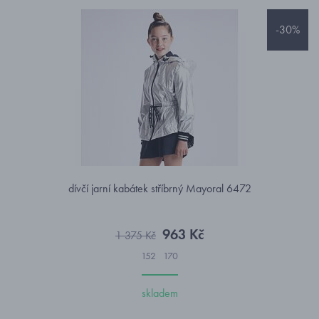
-30%
dívčí jarní kabátek stříbrný Mayoral 6472
963 Kč
1 375 Kč
152
170
skladem