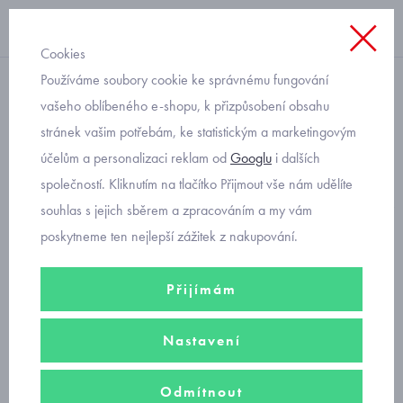
Cookies
Používáme soubory cookie ke správnému fungování
nízké GORE-TEX
vašeho oblíbeného e-shopu, k přizpůsobení obsahu
stránek vašim potřebám, ke statistickým a marketingovým
dívčí gore-tex boty
účelům a personalizaci reklam od
Googlu
i dalších
společností. Kliknutím na tlačítko Přijmout vše nám udělíte
Značkové
dívčí botasky s gore-tex membránou
ochrání nohy
souhlas s jejich sběrem a zpracováním a my vám
holčiček a slečen před vlhkostí a deštěm. Boty do každého počasí ve
poskytneme ten nejlepší zážitek z nakupování.
sportovním i módním stylu
Superfit a Primigi
skladem
. Boty pro
holky v nízkém provedení s využitím od jara do podzimu.
Přijímám
Filtry
Nastavení
Seřadit podle
Odmítnout