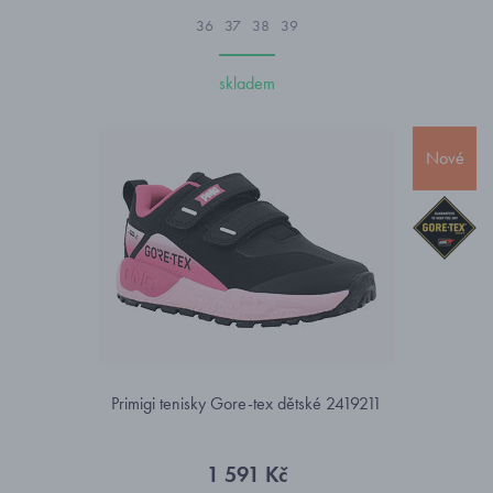
36
37
38
39
skladem
Nové
Primigi tenisky Gore-tex dětské 2419211
1 591 Kč