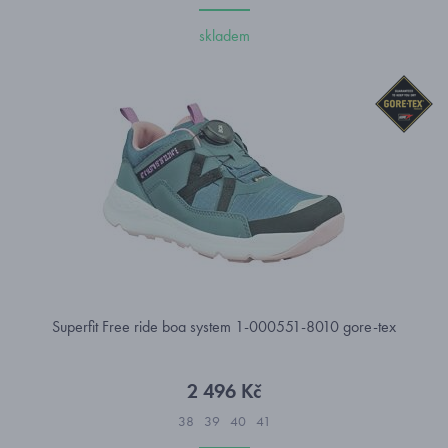
skladem
Superfit Free ride boa system 1-000551-8010 gore-tex
2 496 Kč
38
39
40
41