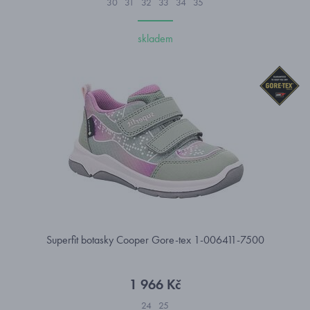
30
31
32
33
34
35
skladem
Superfit botasky Cooper Gore-tex 1-006411-7500
1 966 Kč
24
25