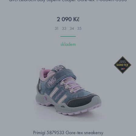
2 090 Kč
31
33
34
35
skladem
Primigi 5879533 Gore-tex sneakersy