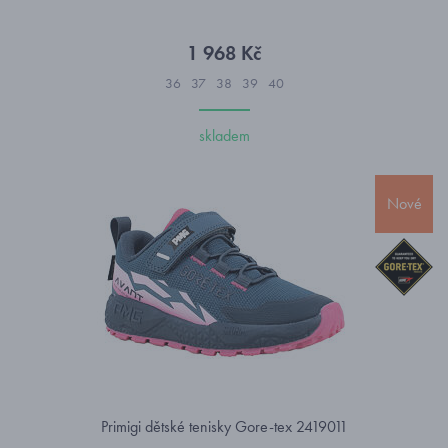
1 968 Kč
36
37
38
39
40
skladem
Nové
Primigi dětské tenisky Gore-tex 2419011