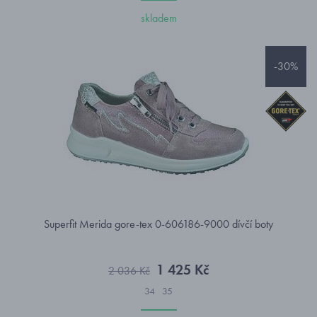
skladem
-30%
Superfit Merida gore-tex 0-606186-9000 dívčí boty
1 425 Kč
2 036 Kč
34
35