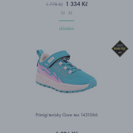
1 334 Kč
1 778 Kč
33
35
skladem
Primigi tenisky Gore-tex 1431066