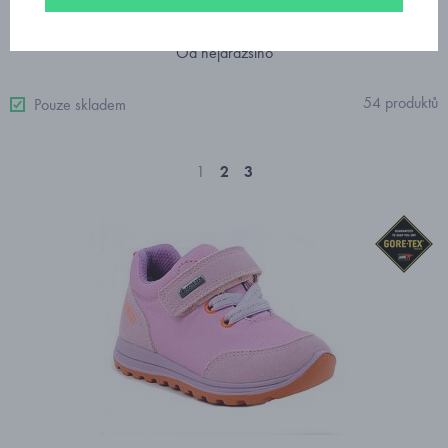
Doporučujeme
Nejprodávanější
Od nejlevnějšího
Od nejdražšího
54 produktů
Pouze skladem
1
2
3