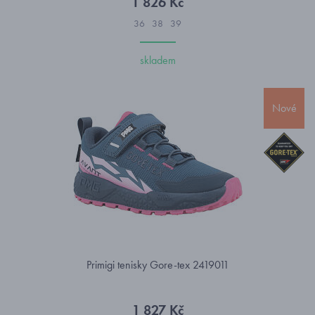
1 826 Kč
36
38
39
skladem
Nové
Primigi tenisky Gore-tex 2419011
1 827 Kč