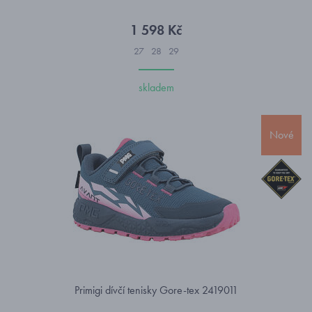
1 598 Kč
27
28
29
skladem
Nové
Primigi dívčí tenisky Gore-tex 2419011