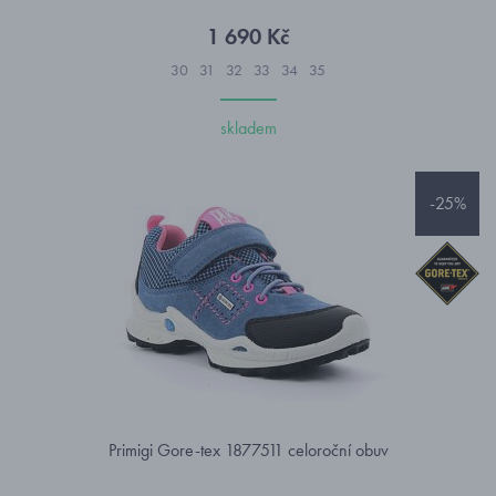
1 690 Kč
30
31
32
33
34
35
skladem
-25%
Primigi Gore-tex 1877511 celoroční obuv