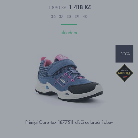
1 418 Kč
1 890 Kč
36
37
38
39
40
skladem
-25%
Primigi Gore-tex 1877511 dívčí celoroční obuv