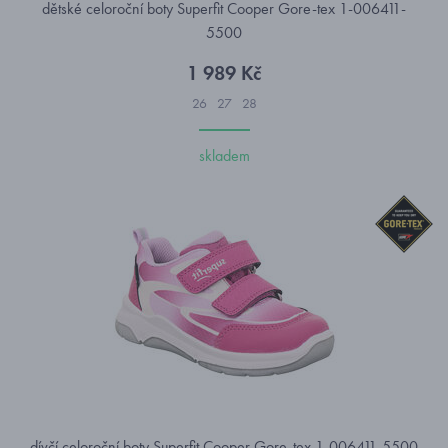
dětské celoroční boty Superfit Cooper Gore-tex 1-006411-
5500
1 989 Kč
26
27
28
skladem
dívčí celoroční boty Superfit Cooper Gore-tex 1-006411-5500