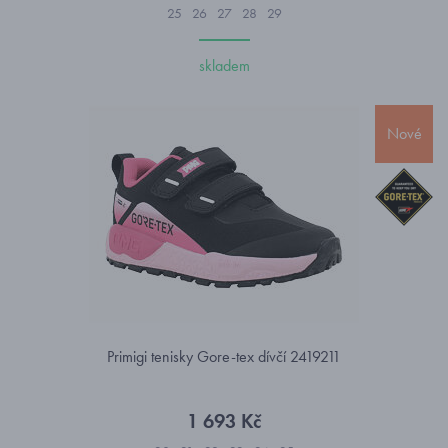
25
26
27
28
29
skladem
Nové
Primigi tenisky Gore-tex dívčí 2419211
1 693 Kč