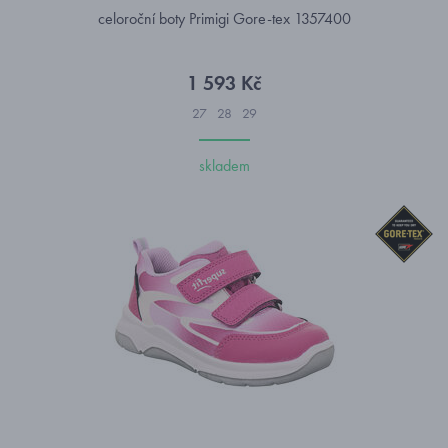
celoroční boty Primigi Gore-tex 1357400
1 593 Kč
27
28
29
skladem