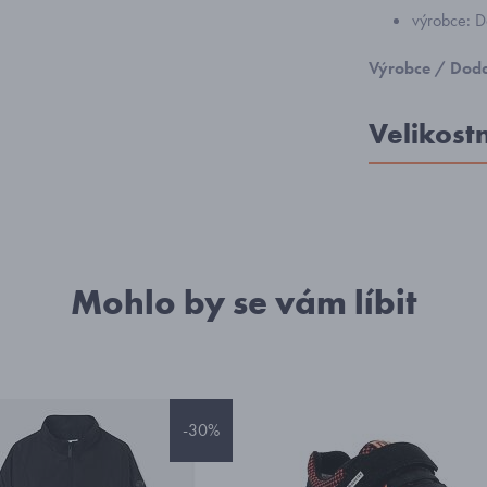
výrobce: D
Výrobce / Doda
Velikost
Mohlo by se vám líbit
-30%