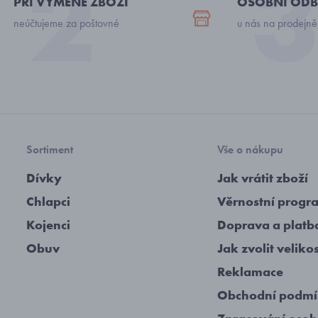
PŘI VÝMĚNĚ ZBOŽÍ
OSOBNÍ ODB
neúčtujeme za poštovné
u nás na prodejně
Sortiment
Vše o nákupu
Dívky
Jak vrátit zboží
Chlapci
Věrnostní progr
Kojenci
Doprava a platb
Obuv
Jak zvolit veliko
Reklamace
Obchodní podm