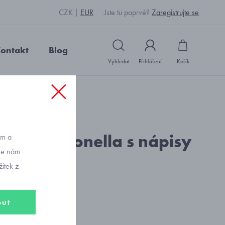
CZK
EUR
Jste tu poprvé?
Zaregistrujte se
ontakt
Blog
Vyhledat
Přihlášení
Košík
: U1107_mix barev
kalhotky Donella s nápisy
ům a
vše nám
itek z
out
nty