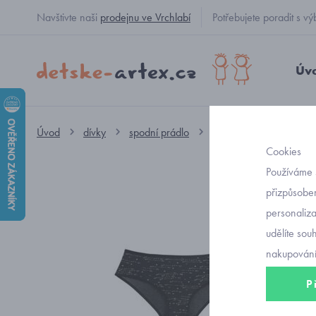
Navštivte naši
prodejnu ve Vrchlabí
Potřebujete poradit s
Úv
Úvod
dívky
spodní prádlo
spodní kalhotky
dí
Cookies
Používáme 
přizpůsoben
personaliz
udělíte sou
nakupování
P