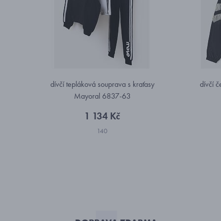
dívčí tepláková souprava s kraťasy
dívčí 
Mayoral 6837-63
1 134 Kč
140