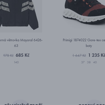
černá větrovka Mayoral 6426-
Primigi 1874022 Gore-tex ce
63
boty
685 Kč
1 235 K
978 Kč
1 647 Kč
140
37
38
40