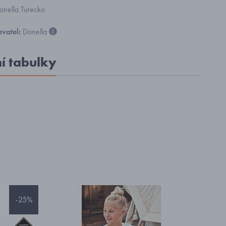
onella Turecko
vatel:
Donella
ní tabulky
-25%