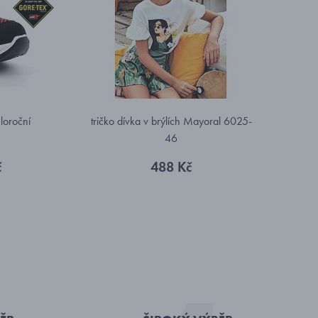
loroční
tričko dívka v brýlích Mayoral 6025-
46
č
488 Kč