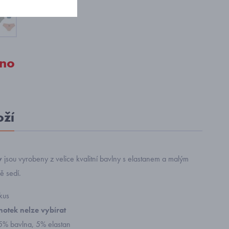
no
oží
y
jsou vyrobeny z velice kvalitní bavlny s elastanem a malým
ě sedí.
kus
hotek
nelze vybírat
95% bavlna, 5% elastan