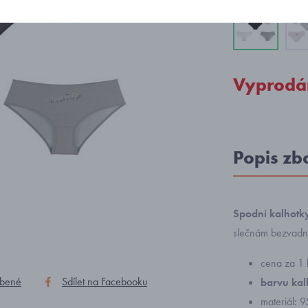
Vyprodá
Popis zb
Spodní kalhotk
slečnám bezvadn
cena za 1 
íbené
Sdílet na Facebooku
barvu kal
materiál: 