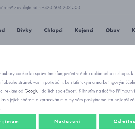
 výběrem? Zavolejte nám +420 604 203 503
od
Dívky
Chlapci
Kojenci
Obuv
K
včí kalhotky Donella s nápisy
soubory cookie ke správnému fungování vašeho oblíbeného e-shopu, k
Objednávací kód
dívčí 
í obsahu stránek vašim potřebám, ke statistickým a marketingovým účel
aci reklam od
Googlu
i dalších společností. Kliknutím na tlačítko Přijmout 
hlas s jejich sběrem a zpracováním a my vám poskytneme ten nejlepší záž
.
68 Kč
řijímám
Nastavení
Odmítn
Barevné varia