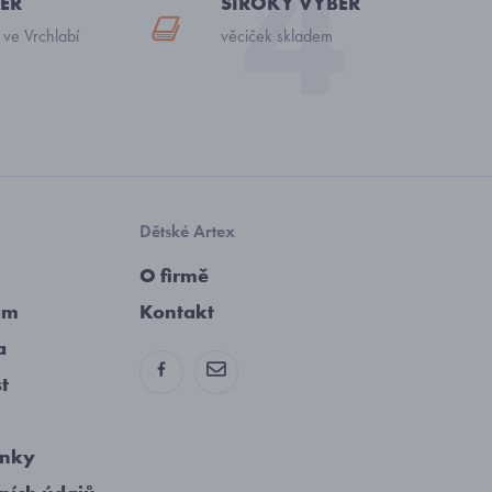
ĚR
ŠIROKÝ VÝBĚR
 ve Vrchlabí
věciček skladem
Dětské Artex
O firmě
am
Kontakt
a
st
ínky