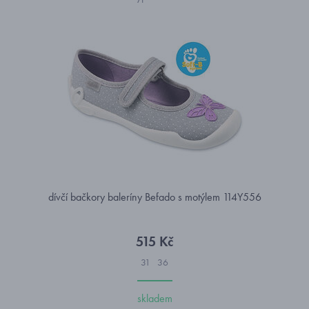
dívčí bačkory baleríny Befado s motýlem 114Y556
515 Kč
31
36
skladem