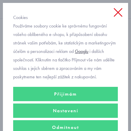
Cookies
Používáme soubory cookie ke správnému fungování
spodní kalhotky
vašeho oblíbeného e-shopu, k přizpůsobení obsahu
stránek vašim potřebám, ke statistickým a marketingovým
dívčí kalhotky Donella s
účelům a personalizaci reklam od
Googlu
i dalších
pejskem 4171PB128
společností. Kliknutím na tlačítko Přijmout vše nám udělíte
souhlas s jejich sběrem a zpracováním a my vám
poskytneme ten nejlepší zážitek z nakupování.
Přijímám
Nastavení
Odmítnout