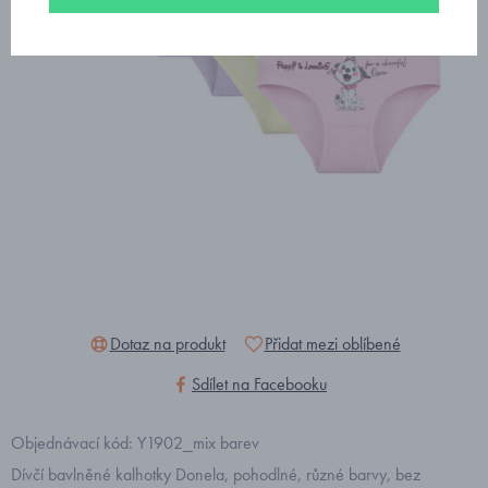
Dotaz na produkt
Přidat mezi oblíbené
Sdílet na Facebooku
Objednávací kód: Y1902_mix barev
Dívčí bavlněné kalhotky Donela, pohodlné, různé barvy, bez