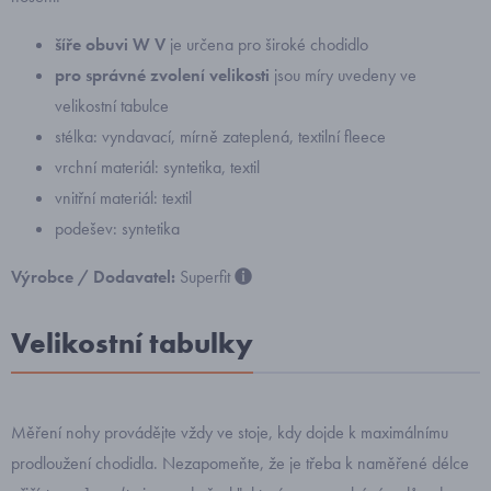
šíře obuvi W V
je určena pro široké chodidlo
pro správné zvolení velikosti
jsou míry uvedeny ve
velikostní tabulce
stélka: vyndavací, mírně zateplená, textilní fleece
vrchní materiál: syntetika, textil
vnitřní materiál: textil
podešev: syntetika
Výrobce / Dodavatel:
Superfit
Velikostní tabulky
Měření nohy provádějte vždy ve stoje, kdy dojde k maximálnímu
prodloužení chodidla. Nezapomeňte, že je třeba k naměřené délce