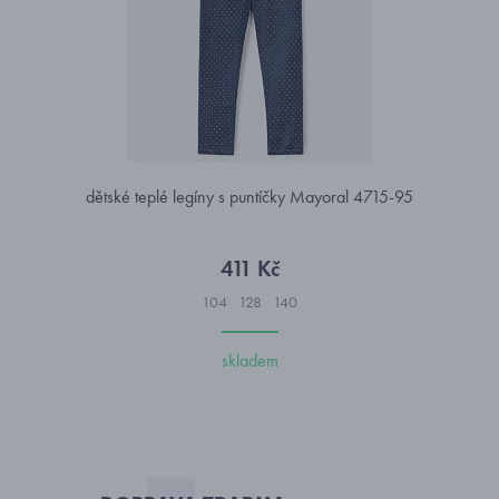
dětské teplé legíny s puntíčky Mayoral 4715-95
411 Kč
104
128
140
skladem