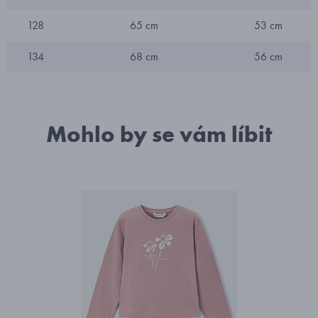
128
65 cm
53 cm
134
68 cm
56 cm
Mohlo by se vám líbit