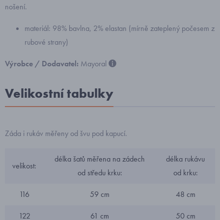
nošení.
materiál: 98% bavlna, 2% elastan (mírně zateplený počesem z
rubové strany)
Výrobce / Dodavatel:
Mayoral
Velikostní tabulky
Záda i rukáv měřeny od švu pod kapucí.
délka šatů měřena na zádech
délka rukávu
velikost:
od středu krku:
od krku:
116
59 cm
48 cm
122
61 cm
50 cm