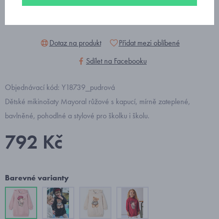
Dotaz na produkt
Přidat mezi oblíbené
Sdílet na Facebooku
Objednávací kód: Y18739_pudrová
Dětské mikinošaty Mayoral růžové s kapucí, mírně zateplené,
bavlněné, pohodlné a stylové pro školku i školu.
792 Kč
Barevné varianty