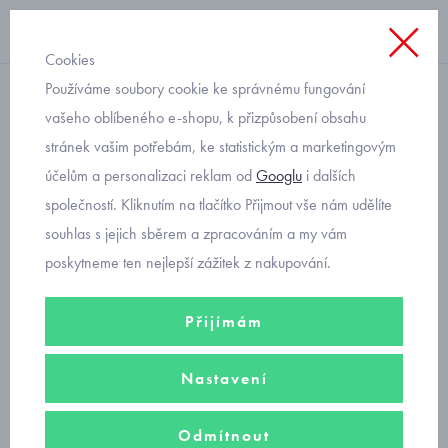
Cookies
Používáme soubory cookie ke správnému fungování
přes hlavu
vašeho oblíbeného e-shopu, k přizpůsobení obsahu
stránek vašim potřebám, ke statistickým a marketingovým
dětské mikinošaty s
účelům a personalizaci reklam od
Googlu
i dalších
holčičkou Mayoral 4928-61
společností. Kliknutím na tlačítko Přijmout vše nám udělíte
souhlas s jejich sběrem a zpracováním a my vám
poskytneme ten nejlepší zážitek z nakupování.
Přijímám
Nastavení
Odmítnout