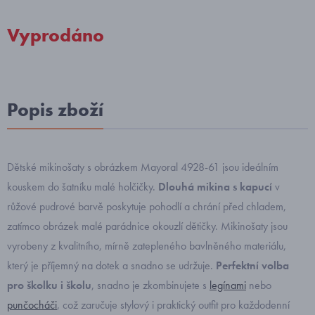
Vyprodáno
Popis zboží
Dětské mikinošaty s obrázkem Mayoral 4928-61 jsou ideálním
kouskem do šatníku malé holčičky.
Dlouhá mikina s kapucí
v
růžové pudrové barvě poskytuje pohodlí a chrání před chladem,
zatímco obrázek malé parádnice okouzlí dětičky. Mikinošaty jsou
vyrobeny z kvalitního, mírně zatepleného bavlněného materiálu,
který je příjemný na dotek a snadno se udržuje.
Perfektní volba
pro školku i školu
, snadno je zkombinujete s
legínami
nebo
punčocháči
, což zaručuje stylový i praktický outfit pro každodenní