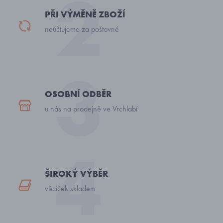
PŘI VÝMĚNĚ ZBOŽÍ
neúčtujeme za poštovné
OSOBNÍ ODBĚR
u nás na prodejně ve Vrchlabí
ŠIROKÝ VÝBĚR
věciček skladem